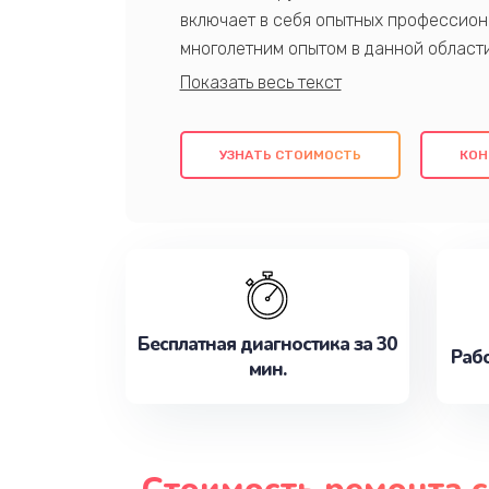
включает в себя опытных профессион
многолетним опытом в данной област
качественный ремонт с использовани
гарантируем качество всех проведенн
клиентам надежное и профессиональн
УЗНАТЬ СТОИМОСТЬ
КОН
потребности наилучшим образом. Не 
сейчас!
Бесплатная диагностика за 30
Рабо
мин.