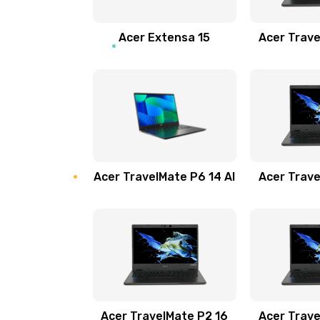
Замена звуковой карты
Acer Extensa 15
Acer Trave
Замена микрофона
Замена оперативной памяти
Замена процессора
Acer TravelMate P6 14 AI
Acer Trave
Замена системы охлаждения
Замена термопасты
Замена шлейфа матрицы
Замена экрана
Acer TravelMate P2 16
Acer Trave