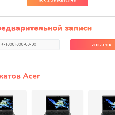
ПОКАЗАТЬ ВСЕ УСЛУГИ
60 мин
2 года
20 мин
2 года
редварительной записи
60 мин
1 год
40 мин
2 года
40 мин
3 года
катов Acer
40 мин
2 года
20 мин
1 год
30 мин
1 год