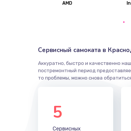
AMD
In
Замена северного моста
Ремонт цепей питания
Замена жесткого диска
Сервисный самоката в Красн
Аккуратно, быстро и качественно наш
Установка драйверов
постремонтный период предоставляет
то проблемы, можно снова обратиться
Замена вебкамеры
Ремонт петель крышки
5
Настройка Wi-Fi
Сервисных
Замена HDMI