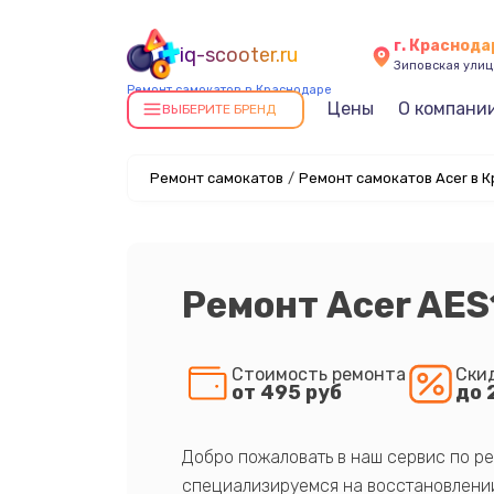
г. Краснода
iq-scooter.ru
Зиповская улица
Ремонт самокатов в Краснодаре
Цены
О компани
ВЫБЕРИТЕ БРЕНД
Ремонт самокатов
/
Ремонт самокатов Acer в 
Ремонт Acer AES
Стоимость ремонта
Ски
от 495 руб
до 
Добро пожаловать в наш сервис по ре
специализируемся на восстановлении