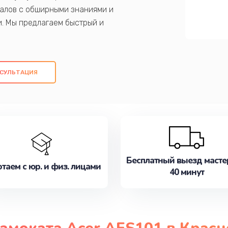
алов с обширными знаниями и
и. Мы предлагаем быстрый и
ем оригинальных компонентов, а также
ых работ. Наша цель - предоставить
ое обслуживание, удовлетворяя их
СУЛЬТАЦИЯ
медлите записаться на ремонт уже
Бесплатный выезд масте
таем с юр. и физ. лицами
40 минут