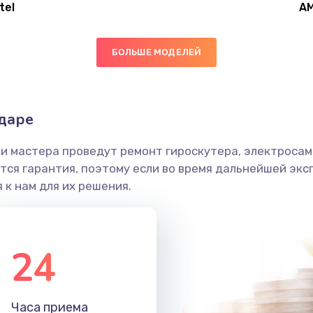
tel
A
60 мин
1 год
БОЛЬШЕ МОДЕЛЕЙ
60 мин
1 год
30 мин
1 год
одаре
и мастера проведут ремонт гироскутера, электросамо
40 мин
2 года
ся гарантия, поэтому если во время дальнейшей экс
 к нам для их решения.
30 мин
2 года
40 мин
1 год
24
60 мин
1 год
Часа приема
20 мин
1 год