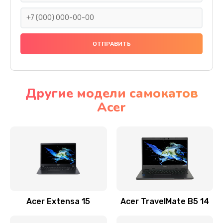
930 руб.
Заказать
Ремонт подсветки
1200 руб.
Заказать
Другие модели самокатов
Acer
Настройка BIOS
650 руб.
Заказать
Замена видеочипа
2500 руб.
Заказать
Acer Extensa 15
Acer TravelMate B5 14
Ремонт разъема питания