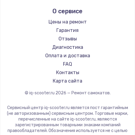
Midway by Yamato
О сервисе
Hunter
Shorner
Цены на ремонт
Joyor
Гарантия
Minimotors
Отзывы
Bork
Диагностика
Segway
Оплата и доставка
KIRIN
FAQ
Контакты
Карта сайта
© iq-scooter.ru
2026
— Ремонт самокатов.
Сервисный центр iq-scooter.ru является пост гарантийным
(не авторизованным) сервисным центром. Торговые марки,
перечисленные на сайте iq-scooter.ru, являются
зарегистрированным товарными знаками компаний
правообладателей. Обозначения используется не с целью