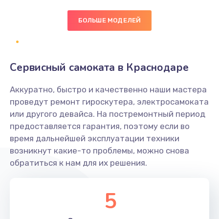
БОЛЬШЕ МОДЕЛЕЙ
Замена экрана
1095 руб.
Заказать
Сервисный самоката в Краснодаре
Замена северного моста
Аккуратно, быстро и качественно наши мастера
1950 руб.
проведут ремонт гироскутера, электросамоката
Заказать
или другого девайса. На постремонтный период
предоставляется гарантия, поэтому если во
Ремонт цепей питания
время дальнейшей эксплуатации техники
возникнут какие-то проблемы, можно снова
2500 руб.
обратиться к нам для их решения.
Заказать
5
Замена жесткого диска
660 руб.