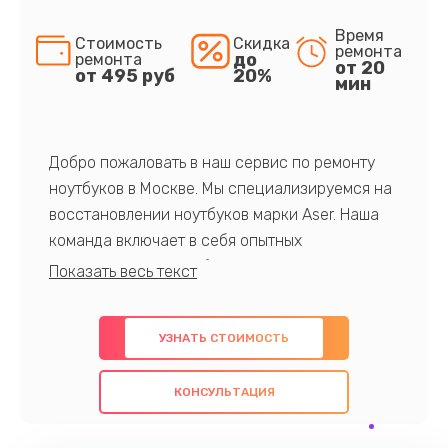
Время
Стоимость
Скидка
ремонта
до
ремонта
от 20
от 495 руб
20%
мин
Добро пожаловать в наш сервис по ремонту
ноутбуков в Москве. Мы специализируемся на
восстановлении ноутбуков марки Aser. Наша
команда включает в себя опытных
профессионалов с обширными знаниями и
многолетним опытом в данной области. Мы
предлагаем быстрый и качественный ремонт с
УЗНАТЬ СТОИМОСТЬ
использованием оригинальных компонентов, а
также гарантируем качество всех
КОНСУЛЬТАЦИЯ
проведенных работ. Наша цель - предоставить
клиентам надежное и профессиональное