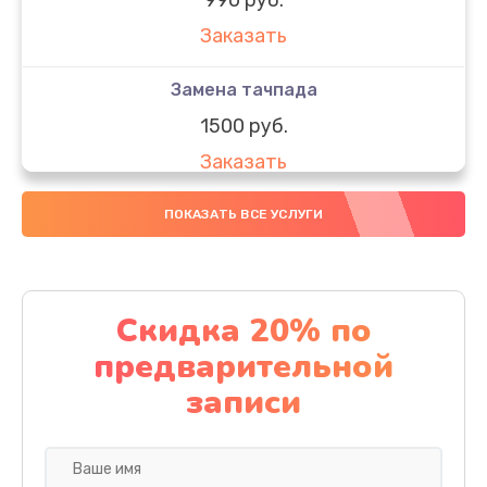
Заказать
Замена тачпада
1500 руб.
Заказать
Замена южного моста
ПОКАЗАТЬ ВСЕ УСЛУГИ
1950 руб.
Заказать
Скидка 20% по
Чистка от пыли
предварительной
1060 руб.
записи
Заказать
Настройка ОС