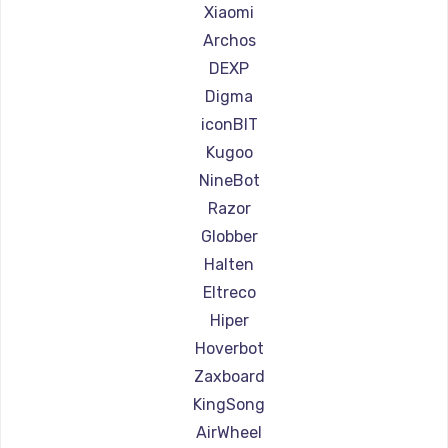
Ремонт самокатов Shorner
Xiaomi
Ремонт самокатов Joyor
Archos
Ремонт самокатов Minimotors
DEXP
Ремонт самокатов Bork
Digma
Ремонт самокатов Segway
iconBIT
Ремонт самокатов KIRIN
Kugoo
NineBot
Razor
Globber
Halten
Eltreco
Hiper
Hoverbot
Zaxboard
KingSong
AirWheel