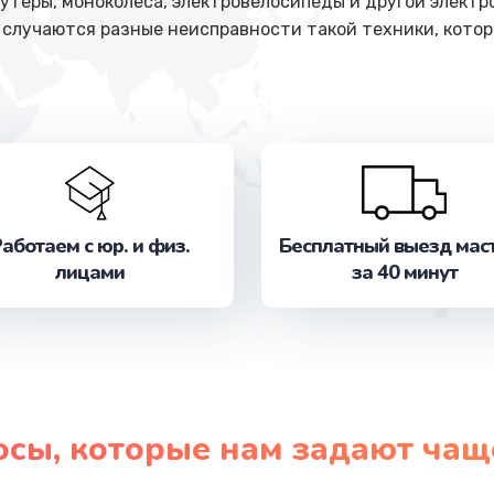
кутеры, моноколеса, электровелосипеды и другой электр
 случаются разные неисправности такой техники, кото
аботаем с юр. и физ.
Бесплатный выезд мас
лицами
за 40 минут
осы, которые нам задают чащ