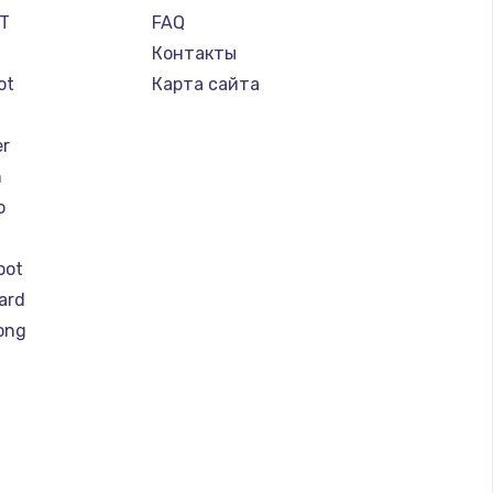
IT
FAQ
Контакты
ot
Карта сайта
er
n
o
bot
ard
ong
y by Yamato
r
er
otors