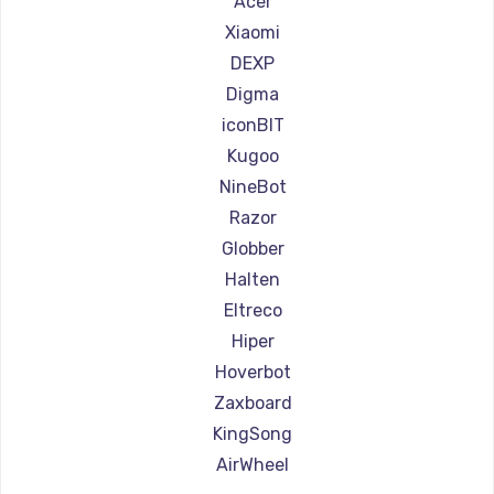
Acer
Ремонт самокатов Joyor
Xiaomi
Ремонт самокатов Minimotors
DEXP
Ремонт самокатов Bork
Digma
Ремонт самокатов Segway
iconBIT
Ремонт самокатов KIRIN
Kugoo
NineBot
Razor
Globber
Halten
Eltreco
Hiper
Hoverbot
Zaxboard
KingSong
AirWheel