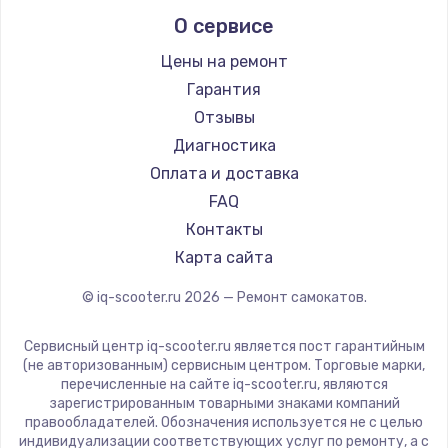
Midway by Yamato
О сервисе
Hunter
Shorner
Цены на ремонт
Joyor
Гарантия
Minimotors
Отзывы
Bork
Диагностика
Segway
Оплата и доставка
KIRIN
FAQ
Контакты
Карта сайта
© iq-scooter.ru
2026
— Ремонт самокатов.
Сервисный центр iq-scooter.ru является пост гарантийным
(не авторизованным) сервисным центром. Торговые марки,
перечисленные на сайте iq-scooter.ru, являются
зарегистрированным товарными знаками компаний
правообладателей. Обозначения используется не с целью
индивидуализации соответствующих услуг по ремонту, а с