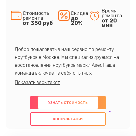
Время
Стоимость
Скидка
ремонта
до
ремонта
от 20
от 350 руб
20%
мин
Добро пожаловать в наш сервис по ремонту
ноутбуков в Москве. Мы специализируемся на
восстановлении ноутбуков марки Aser. Наша
команда включает в себя опытных
профессионалов с обширными знаниями и
многолетним опытом в данной области. Мы
предлагаем быстрый и качественный ремонт с
УЗНАТЬ СТОИМОСТЬ
использованием оригинальных компонентов, а
также гарантируем качество всех
КОНСУЛЬТАЦИЯ
проведенных работ. Наша цель - предоставить
клиентам надежное и профессиональное