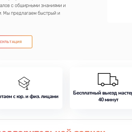
алов с обширными знаниями и
и. Мы предлагаем быстрый и
ем оригинальных компонентов, а также
ых работ. Наша цель - предоставить
ое обслуживание, удовлетворяя их
СУЛЬТАЦИЯ
медлите записаться на ремонт уже
Бесплатный выезд масте
таем с юр. и физ. лицами
40 минут