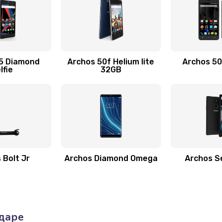
5 Diamond
Archos 50f Helium lite
Archos 5
lfie
32GB
 Bolt Jr
Archos Diamond Omega
Archos S
одаре