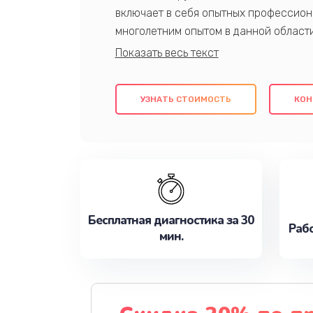
включает в себя опытных профессион
многолетним опытом в данной област
качественный ремонт с использовани
гарантируем качество всех проведенн
клиентам надежное и профессиональн
УЗНАТЬ СТОИМОСТЬ
КОН
потребности наилучшим образом. Не 
сейчас!
Бесплатная диагностика за 30
Рабо
мин.