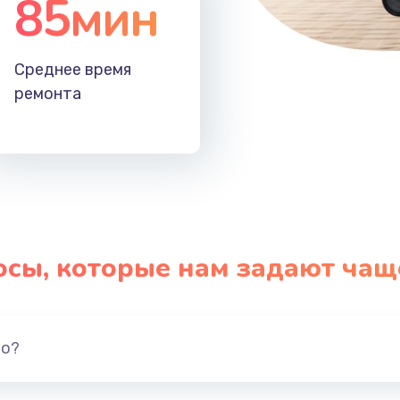
85мин
Среднее время
ремонта
осы, которые нам задают чащ
но?