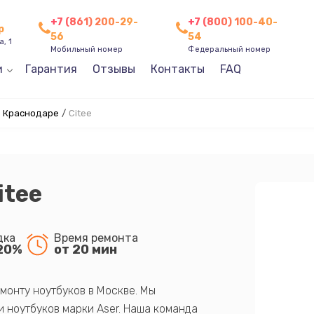
+7 (861) 200-29-
+7 (800) 100-40-
р
56
54
, 1
Мобильный номер
Федеральный номер
и
Гарантия
Отзывы
Контакты
FAQ
в Краснодаре
/
Citee
itee
дка
Время ремонта
20%
от 20 мин
монту ноутбуков в Москве. Мы
 ноутбуков марки Aser. Наша команда