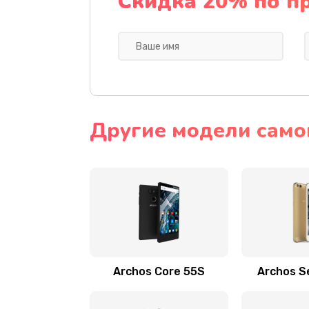
Скидка 20% по п
Другие модели само
Archos Core 55S
Archos S