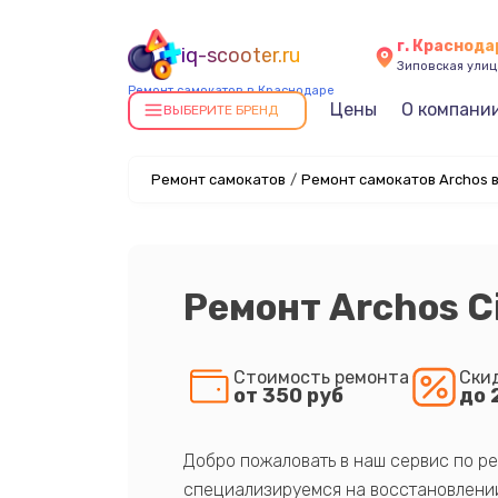
г. Краснода
iq-scooter.ru
Зиповская улица
Ремонт самокатов в Краснодаре
Цены
О компани
ВЫБЕРИТЕ БРЕНД
Ремонт самокатов
/
Ремонт самокатов Archos 
Ремонт Archos C
Стоимость ремонта
Ски
от 350 руб
до 
Добро пожаловать в наш сервис по ре
специализируемся на восстановлении