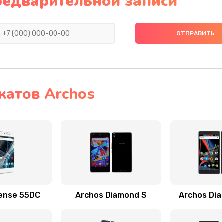
редварительной записи
катов Archos
ense 55DC
Archos Diamond S
Archos Di