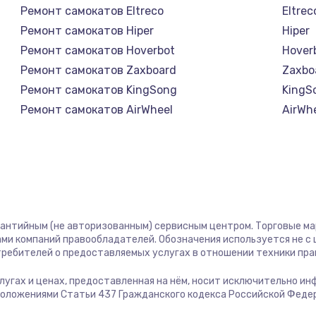
Ремонт самокатов Eltreco
Eltrec
1400 руб.
Заказ
Ремонт самокатов Hiper
Hiper
Ремонт самокатов Hoverbot
Hover
580 руб.
Заказ
Ремонт самокатов Zaxboard
Zaxbo
Ремонт самокатов KingSong
KingS
500 руб.
Заказ
Ремонт самокатов AirWheel
AirWh
Ремонт самокатов Midway by Yamato
Midwa
1000 руб.
Заказ
Ремонт самокатов Hunter
Hunte
Ремонт самокатов Shorner
Shorn
700 руб.
Заказ
Ремонт самокатов Joyor
Joyor
Ремонт самокатов Minimotors
Minim
600 руб.
Заказ
рантийным (не авторизованным) сервисным центром. Торговые марк
Ремонт самокатов Bork
Bork
ми компаний правообладателей. Обозначения используется не 
Ремонт самокатов Segway
Segw
отребителей о предоставляемых услугах в отношении техники пр
850 руб.
Заказ
Ремонт самокатов KIRIN
KIRIN
услугах и ценах, предоставленная на нём, носит исключительно и
положениями Статьи 437 Гражданского кодекса Российской Феде
2260 руб.
Заказ