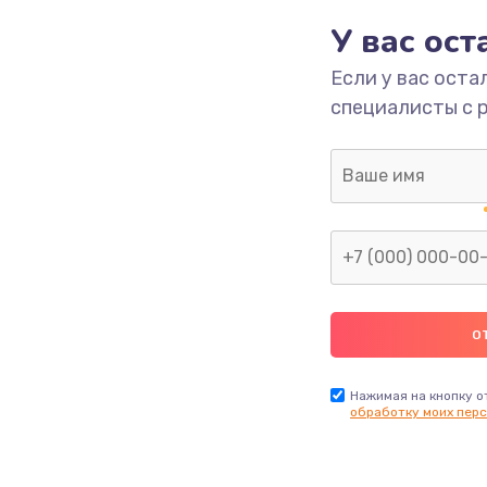
У вас ос
700 руб.
Заказ
Если у вас оста
специалисты с 
2500 руб.
Заказ
1400 руб.
Заказ
модуля
600 руб.
Заказ
1100 руб.
Заказ
900 руб.
Заказ
Нажимая на кнопку о
обработку моих перс
нфорки
900 руб.
Заказ