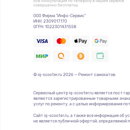
Все консультации по телефону в нашем сервисе
совершенно бесплатны
Ремонт платы электроники
ООО Фирма "Инфо-Сервис"
ИНН: 2309017170
Комплексная чистка
ОГРН: 1022301431558
Замена датчиков
Замена шнура питания
© iq-scooter.ru
2026
— Ремонт самокатов.
Ремонт кнопки
Настройка
Сервисный центр iq-scooter.ru является пост га
являются зарегистрированным товарными знака
услуг по ремонту, а с целью информирования п
Ремонт корпуса
Сайт iq-scooter.ru, а также вся информация об 
не является публичной офертой, определяемой 
Устранение ошибок