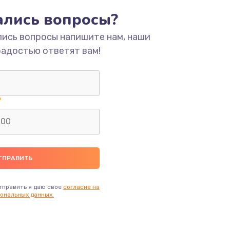
тались вопросы?
ать
лись вопросы напишите нам, наши
радостью ответят вам!
ать
ать
ать
ать
ать
тправить я даю свое
согласие на
ональных данных.
ать