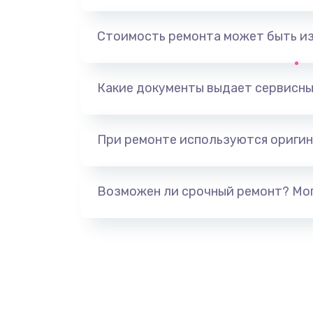
Замена, перепайка чипа
Стоимость ремонта может быть и
Замена HDMI-разъема
Какие документы выдает сервисны
Замена/Pемонт карбюратора
При ремонте используются оригин
Ремонт капиллярной трубки
Замена блока питания
Возможен ли срочный ремонт? Мог
Прошивка / разблокировка
Замена термостата
Замена реле