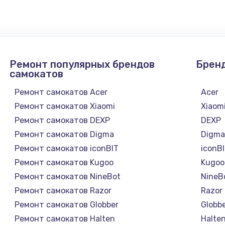
1300 руб.
Заказ
1200 руб.
Заказ
Ремонт популярных брендов
Брен
1500 руб.
Заказ
самокатов
Ремонт самокатов Acer
Acer
а
2500 руб.
Заказ
Ремонт самокатов Xiaomi
Xiaom
Ремонт самокатов DEXP
DEXP
1300 руб.
Заказ
Ремонт самокатов Digma
Digm
Ремонт самокатов iconBIT
iconB
900 руб.
Заказ
Ремонт самокатов Kugoo
Kugoo
Ремонт самокатов NineBot
NineB
онтаж
1300 руб.
Заказ
Ремонт самокатов Razor
Razor
Ремонт самокатов Globber
Globb
1400 руб.
Заказ
Ремонт самокатов Halten
Halte