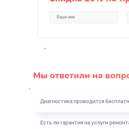
Профилактическая чистка
Прошивка BIOS
Замена северного моста
Ремонт южного моста
Мы ответили на вопр
Замена батарейки BIOS
Настройка BIOS
Диагностика проводится бесплат
Ремонт цепи питания
Есть ли гарантия на услуги ремон
Замена видеоадаптера (видеок