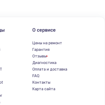
ать
ать
ды
О сервисе
ать
Цены на ремонт
ать
i
Гарантия
Отзывы
ать
a
Диагностика
IT
Оплата и доставка
ать
FAQ
ot
Контакты
ать
Карта сайта
er
ать
n