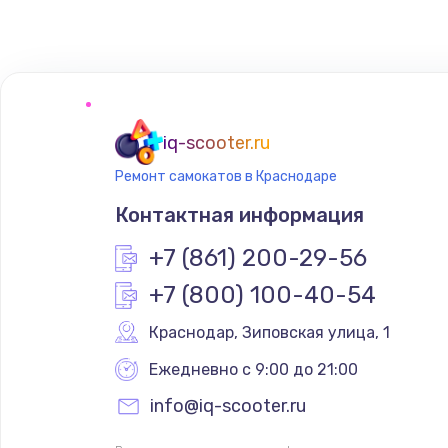
Замена сенсорного датчика
Замена сигнальной лампы
Замена системной платы
iq-scooter.ru
Ремонт самокатов в Краснодаре
Замена температурного датчик
Контактная информация
Замена электроконфорки
+7 (861) 200-29-56
+7 (800) 100-40-54
Техобслуживание
Краснодар
,
 Зиповская улица, 1
Установка / подключение / дем
Ежедневно с 9:00 до 21:00
info@iq-scooter.ru
Прошивка