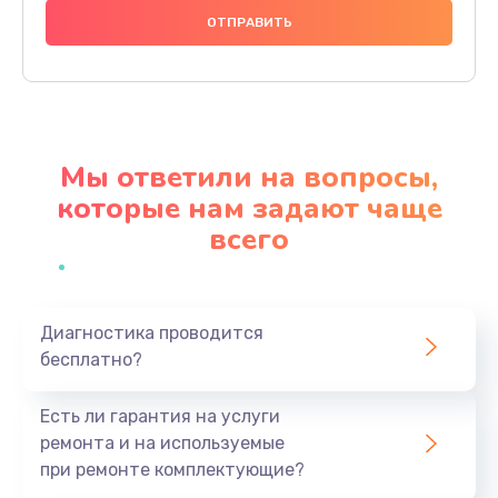
1000 руб.
Заказать
Ремонт материнской платы
4500 руб.
Мы ответили на вопросы,
Заказать
которые нам задают чаще
всего
Профилактическая чистка
1000 руб.
Заказать
Диагностика проводится
бесплатно?
Прошивка BIOS
1920 руб.
Есть ли гарантия на услуги
Заказать
ремонта и на используемые
при ремонте комплектующие?
Замена северного моста