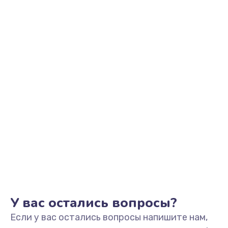
2500 руб.
Заказать
Замена видеоадаптера (видеокарты)
1800 руб.
Заказать
Замена, перепайка чипа
1300 руб.
Заказать
Замена HDMI-разъема
650 руб.
Заказать
У вас остались вопросы?
Если у вас остались вопросы напишите нам,
Замена/Pемонт карбюратора