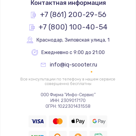
Контактная информация
1200 руб.
Заказать
+7 (861) 200-29-56
+7 (800) 100-40-54
Замена реле
1000 руб.
Краснодар
,
 Зиповская улица, 1
Заказать
Ежедневно с 9:00 до 21:00
Замена термопредохранителя
info@iq-scooter.ru
700 руб.
Заказать
Все консультации по телефону в нашем сервисе
совершенно бесплатны
Замена ТЭНа
ООО Фирма "Инфо-Сервис"
ИНН: 2309017170
2500 руб.
ОГРН: 1022301431558
Заказать
Замена шнура