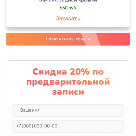
650 руб.
Заказать
Замена аккумулятора
ПОКАЗАТЬ ВСЕ УСЛУГИ
4000 руб.
Заказать
Замена материнской платы
Скидка 20% по
1100 руб.
предварительной
Заказать
записи
Замена масла
750 руб.
Заказать
Замена праймера