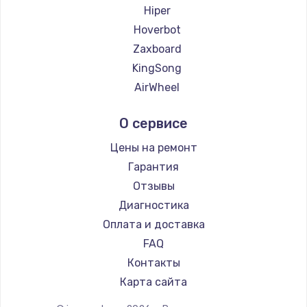
2500 руб.
Hiper
Hoverbot
Заказать
Zaxboard
Замена электроконфорки
KingSong
1300 руб.
AirWheel
Midway by Yamato
Заказать
О сервисе
Hunter
Техобслуживание
Shorner
Цены на ремонт
900 руб.
Joyor
Гарантия
Minimotors
Заказать
Отзывы
Bork
Диагностика
Установка / подключение / демонтаж
Segway
Оплата и доставка
1300 руб.
KIRIN
FAQ
Заказать
Контакты
Карта сайта
Прошивка