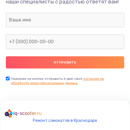
наши специалисты с радостью ответят вам!
1300 руб.
Заказать
Ремонт капиллярной трубки
400 руб.
Заказать
Замена блока питания
1000 руб.
Заказать
Нажимая на кнопку отправить я даю свое
согласие на
обработку моих персональных данных.
Прошивка / разблокировка
900 руб.
Заказать
iq-scooter.ru
Ремонт самокатов в Краснодаре
Замена термостата