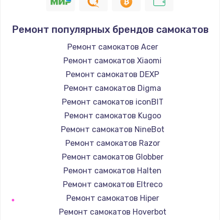
1400 руб.
Заказать
Ремонт популярных брендов самокатов
Замена / ремонт электронного модуля
Ремонт самокатов Acer
управления
Ремонт самокатов Xiaomi
600 руб.
Ремонт самокатов DEXP
Заказать
Ремонт самокатов Digma
Ремонт самокатов iconBIT
Замена конфорки
Ремонт самокатов Kugoo
1100 руб.
Ремонт самокатов NineBot
Заказать
Ремонт самокатов Razor
Ремонт самокатов Globber
Замена платы сенсора
Ремонт самокатов Halten
900 руб.
Ремонт самокатов Eltreco
Заказать
Ремонт самокатов Hiper
Ремонт самокатов Hoverbot
Замена регулятора режимов конфорки