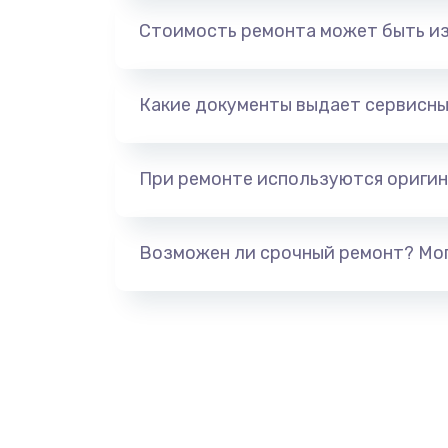
Ремонт мультиклапана
Стоимость ремонта может быть и
Замена ТЭНа
Какие документы выдает сервисны
Чистка с разбором кофемашины
Ремонт капучинатора
При ремонте используются оригин
Ремонт заварного блока
Возможен ли срочный ремонт? Мог
Ремонт двигателя кофемолки
Ремонт микровыключателя коф
Замена термостата