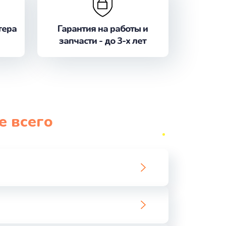
ать
тера
Гарантия на работы и
ать
запчасти - до 3-х лет
ать
ать
ать
е всего
ать
ать
ать