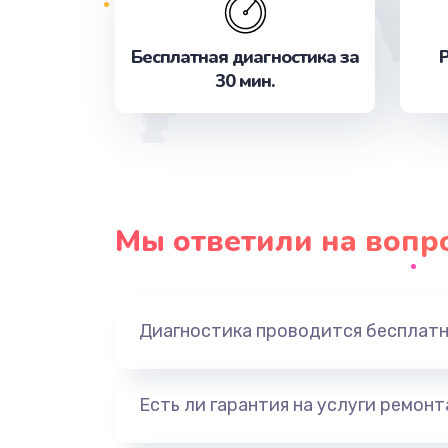
Бесплатная диагностика за
Р
Декальцинация
30 мин.
Замена сальника заварного блок
Замена трубок кофемашины
Замена или ремонт датчиков
Мы ответили на вопр
Ремонт блока управления
Диагностика проводится бесплат
Замена жерновов
Замена бойлера
Есть ли гарантия на услуги ремон