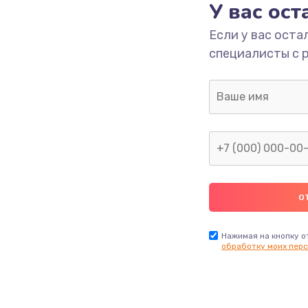
У вас ос
от 560 руб.
Заказ
Если у вас оста
от 560 руб.
Заказ
специалисты с 
бок и
от 280 руб.
Заказ
Нажимая на кнопку о
обработку моих перс