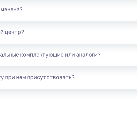
от 600 руб.
Заказ
зменена?
от 590 руб.
Заказ
й центр?
от 590 руб.
Заказ
альные комплектующие или аналоги?
от 590 руб.
Заказ
от 590 руб.
Заказ
у при нем присутствовать?
от 580 руб.
Заказ
емашины
от 580 руб.
Заказ
от 570 руб.
Заказ