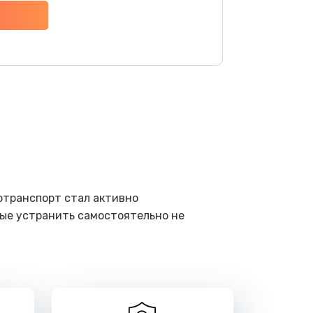
ать
ать
ать
ать
ать
отранспорт стал активно
рые устранить самостоятельно не
ать
ать