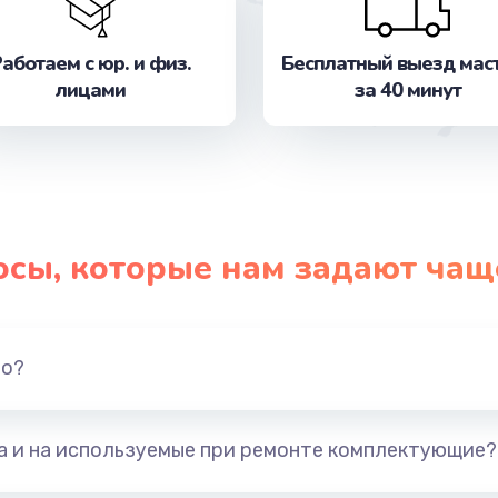
от 400 руб.
Заказ
аботаем с юр. и физ.
Бесплатный выезд мас
от 400 руб.
Заказ
лицами
за 40 минут
а
от 330 руб.
Заказ
от 300 руб.
Заказ
от 280 руб.
Заказ
осы, которые нам задают чащ
от 530 руб.
Заказ
но?
от 540 руб.
Заказ
от 560 руб.
Заказ
та и на используемые при ремонте комплектующие?