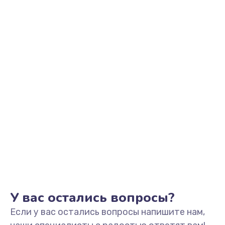
580 руб.
Заказать
Ремонт гидросистемы
600 руб.
Заказать
Замена термоблока
690 руб.
Заказать
Ремонт кофемолки
500 руб.
Заказать
У вас остались вопросы?
Если у вас остались вопросы напишите нам,
Замена дренажного клапана