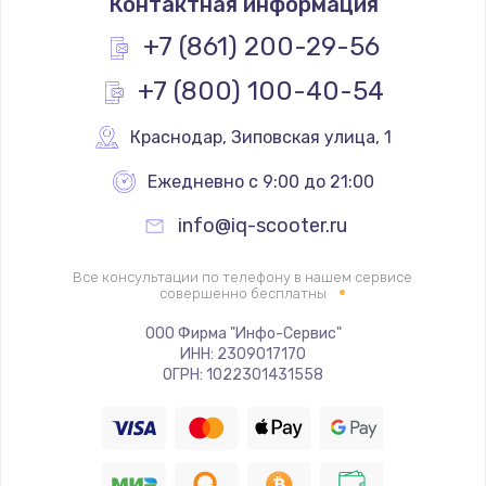
Контактная информация
880 руб.
Заказать
+7 (861) 200-29-56
+7 (800) 100-40-54
Чистка от кофейных масел
560 руб.
Краснодар
,
 Зиповская улица, 1
Заказать
Ежедневно с 9:00 до 21:00
Ремонт электромагнитного клапана
info@iq-scooter.ru
600 руб.
Заказать
Все консультации по телефону в нашем сервисе
совершенно бесплатны
Комплексная профилактика
ООО Фирма "Инфо-Сервис"
ИНН: 2309017170
560 руб.
ОГРН: 1022301431558
Заказать
Ремонт мультиклапана
600 руб.