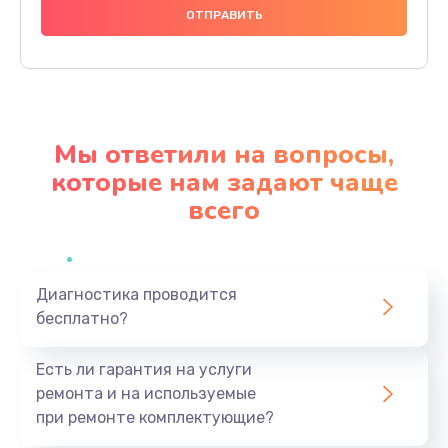
280 руб.
Заказать
Прошивка кофемашины
790 руб.
Мы ответили на вопросы,
Заказать
которые нам задают чаще
всего
Замена или ремонт пароблока
500 руб.
Заказать
Диагностика проводится
бесплатно?
Замена трубок кофемашины
300 руб.
Есть ли гарантия на услуги
Заказать
ремонта и на используемые
при ремонте комплектующие?
Замена щёток электродвигателя