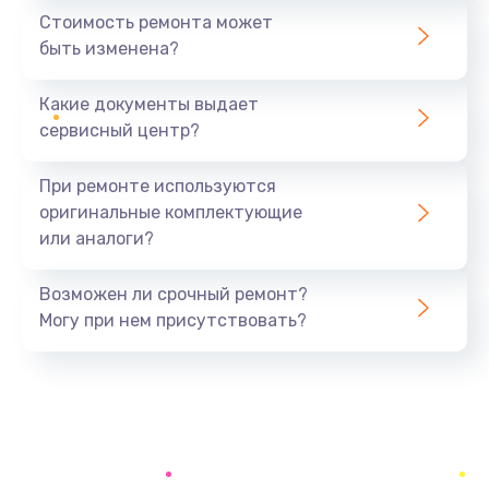
480 руб.
Стоимость ремонта может
быть изменена?
Заказать
Какие документы выдает
Замена фильтров
сервисный центр?
790 руб.
Заказать
При ремонте используются
оригинальные комплектующие
Замена термостата
или аналоги?
570 руб.
Заказать
Возможен ли срочный ремонт?
Могу при нем присутствовать?
Ремонт помпы
520 руб.
Заказать
Ремонт двигателя кофемолки