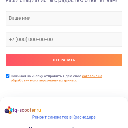
наши специалисты с радостью ответят вам!
600 руб.
Заказать
Замена счетчика воды
600 руб.
Заказать
Декальцинация
400 руб.
Заказать
Нажимая на кнопку отправить я даю свое
согласие на
обработку моих персональных данных.
Замена ТЭНа
590 руб.
Заказать
iq-scooter.ru
Ремонт самокатов в Краснодаре
Ремонт платы управления