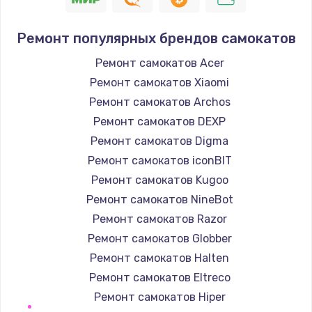
Заказать
Ремонт популярных брендов самокатов
Ремонт капучинатора
Ремонт самокатов Acer
590 руб.
Ремонт самокатов Xiaomi
Заказать
Ремонт самокатов Archos
Ремонт самокатов DEXP
Настройка кофемашины
Ремонт самокатов Digma
790 руб.
Ремонт самокатов iconBIT
Заказать
Ремонт самокатов Kugoo
Ремонт самокатов NineBot
Чистка с разбором кофемашины
Ремонт самокатов Razor
590 руб.
Ремонт самокатов Globber
Заказать
Ремонт самокатов Halten
Ремонт самокатов Eltreco
Замена бойлера
Ремонт самокатов Hiper
560 руб.