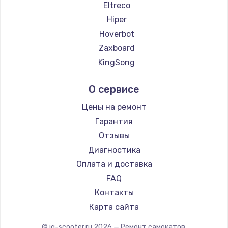
Eltreco
Заказать
Hiper
Hoverbot
Zaxboard
KingSong
AirWheel
О сервисе
Midway by Yamato
Hunter
Цены на ремонт
Shorner
Гарантия
Joyor
Отзывы
Minimotors
Диагностика
Segway
Оплата и доставка
KIRIN
FAQ
Контакты
Карта сайта
© iq-scooter.ru
2026
— Ремонт самокатов.