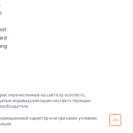
n
o
bot
ard
ong
eel
y by Yamato
r
er
и, перечисленные на сайте iq-scooter.ru,
otors
с целью индивидуализации соответствующих
ay
авообладателя
нформационный характер и ни при каких условиях
рации.