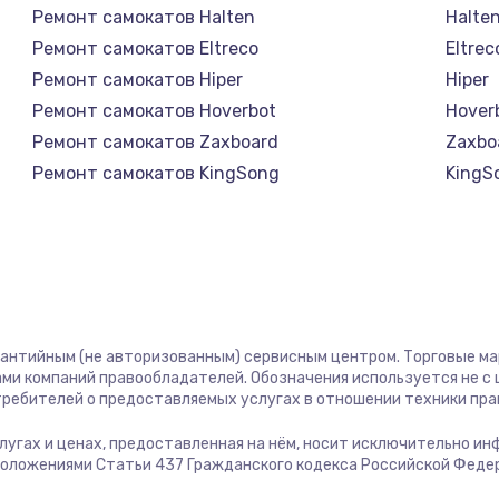
Ремонт самокатов Halten
Halte
Ремонт самокатов Eltreco
Eltrec
Ремонт самокатов Hiper
Hiper
Ремонт самокатов Hoverbot
Hover
Ремонт самокатов Zaxboard
Zaxbo
Ремонт самокатов KingSong
KingS
Ремонт самокатов AirWheel
AirWh
Ремонт самокатов Midway by Yamato
Midwa
Ремонт самокатов Hunter
Hunte
Ремонт самокатов Shorner
Shorn
Ремонт самокатов Joyor
Joyor
рантийным (не авторизованным) сервисным центром. Торговые марк
Ремонт самокатов Minimotors
Minim
ми компаний правообладателей. Обозначения используется не 
Ремонт самокатов Segway
Segw
отребителей о предоставляемых услугах в отношении техники пр
Ремонт самокатов KIRIN
KIRIN
услугах и ценах, предоставленная на нём, носит исключительно и
положениями Статьи 437 Гражданского кодекса Российской Феде