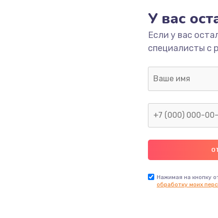
У вас ос
ана
600 руб.
Заказ
Если у вас оста
специалисты с 
560 руб.
Заказ
600 руб.
Заказ
590 руб.
Заказ
790 руб.
Заказ
590 руб.
Заказ
Нажимая на кнопку о
обработку моих перс
560 руб.
Заказ
970 руб.
Заказ