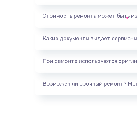
Замена термоблока
Стоимость ремонта может быть и
Ремонт кофемолки
Какие документы выдает сервисны
Замена дренажного клапана
При ремонте используются оригин
Замена счетчика воды
Декальцинация
Возможен ли срочный ремонт? Мог
Замена ТЭНа
Ремонт платы управления
Чистка от кофейных масел