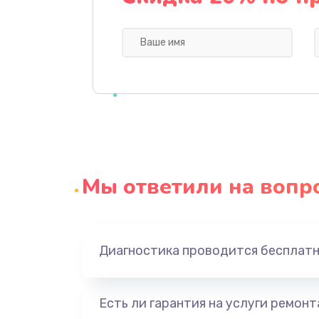
Замена или ремонт пароблока
Замена трубок кофемашины
Замена щёток электродвигател
Замена фильтров
Мы ответили на вопр
Замена термостата
Ремонт помпы
Диагностика проводится бесплат
Ремонт двигателя кофемолки
Есть ли гарантия на услуги ремон
Ремонт гидросистемы