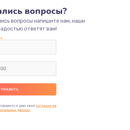
тались вопросы?
ать
лись вопросы напишите нам, наши
радостью ответят вам!
ать
ать
ать
ать
ать
тправить я даю свое
согласие на
ональных данных.
ать
ать