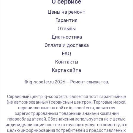
О сервисе
Hunter
Shorner
Цены на ремонт
Joyor
Гарантия
Minimotors
Отзывы
Bork
Диагностика
Segway
Оплата и доставка
KIRIN
FAQ
Контакты
Карта сайта
© iq-scooter.ru
2026
— Ремонт самокатов.
Сервисный центр iq-scooter.ru является пост гарантийным
(не авторизованным) сервисным центром. Торговые марки,
перечисленные на сайте iq-scooter.ru, являются
зарегистрированным товарными знаками компаний
правообладателей. Обозначения используется не с целью
индивидуализации соответствующих услуг по ремонту, а с
целью информирования потребителей о предоставляемых