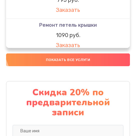
Заказать
Ремонт петель крышки
1090 руб.
Заказать
Замена вебкамеры
ПОКАЗАТЬ ВСЕ УСЛУГИ
990 руб.
Заказать
Скидка 20% по
Замена SSD
предварительной
890 руб.
записи
Заказать
Восстановление данных