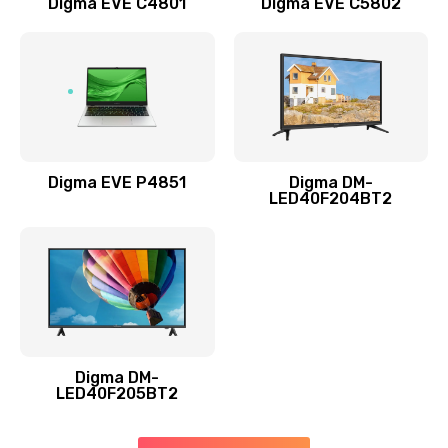
Digma EVE C4801
Digma EVE C5802
Замена жесткого диска
490 руб.
Заказать
Замена видеокарты
1895 руб.
Digma EVE P4851
Digma DM-
LED40F204BT2
Заказать
Ремонт разъема питания
990 руб.
Заказать
Digma DM-
Замена видеочипа
LED40F205BT2
2990 руб.
Заказать