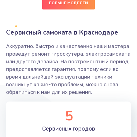
БОЛЬШЕ МОДЕЛЕЙ
Настройка BIOS
1490 руб.
Сервисный самоката в Краснодаре
Заказать
Аккуратно, быстро и качественно наши мастера
Настройка ОС
проведут ремонт гироскутера, электросамоката
1060 руб.
или другого девайса. На постремонтный период
предоставляется гарантия, поэтому если во
Заказать
время дальнейшей эксплуатации техники
возникнут какие-то проблемы, можно снова
Чистка от пыли
обратиться к нам для их решения.
890 руб.
Заказать
5
Замена южного моста
Сервисных
городов
2885 руб.