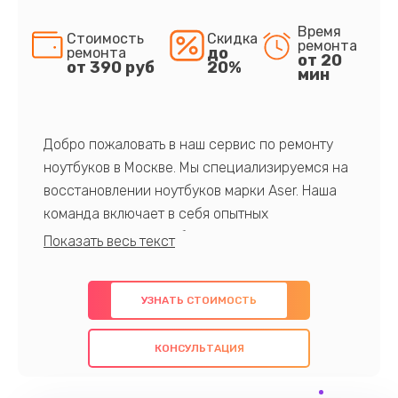
Время
Стоимость
Скидка
ремонта
до
ремонта
от 20
от 390 руб
20%
мин
Добро пожаловать в наш сервис по ремонту
ноутбуков в Москве. Мы специализируемся на
восстановлении ноутбуков марки Aser. Наша
команда включает в себя опытных
профессионалов с обширными знаниями и
многолетним опытом в данной области. Мы
предлагаем быстрый и качественный ремонт с
УЗНАТЬ СТОИМОСТЬ
использованием оригинальных компонентов, а
также гарантируем качество всех
КОНСУЛЬТАЦИЯ
проведенных работ. Наша цель - предоставить
клиентам надежное и профессиональное