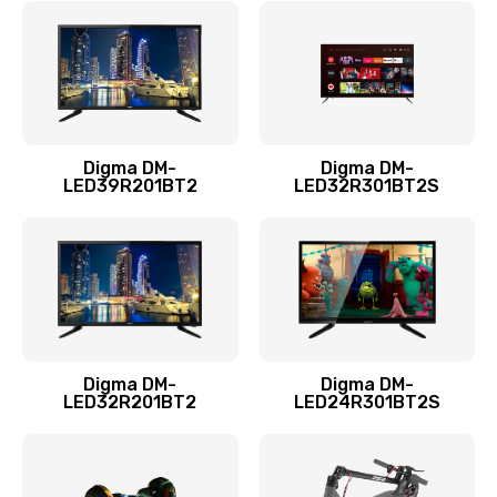
960 руб.
Заказать
Замена системы охлаждения
1295 руб.
Digma DM-
Digma DM-
LED39R201BT2
LED32R301BT2S
Заказать
Замена процессора
1395 руб.
Заказать
Замена оперативной памяти
Digma DM-
Digma DM-
LED32R201BT2
LED24R301BT2S
690 руб.
Заказать