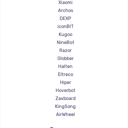
Ремонт самокатов Joyor
Xiaomi
Ремонт самокатов Minimotors
Archos
Ремонт самокатов Bork
DEXP
Ремонт самокатов Segway
iconBIT
Ремонт самокатов KIRIN
Kugoo
NineBot
Razor
Globber
Halten
Eltreco
Hiper
Hoverbot
Zaxboard
KingSong
AirWheel
Midway by Yamato