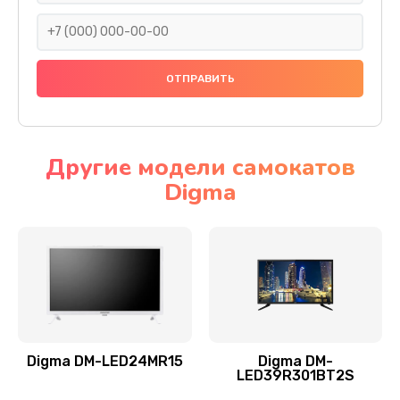
990 руб.
Заказать
Замена северного моста
2885 руб.
Заказать
Другие модели самокатов
Digma
Замена экрана
990 руб.
Заказать
Замена шлейфа матрицы
1095 руб.
Заказать
Digma DM-LED24MR15
Digma DM-
LED39R301BT2S
Замена термопасты