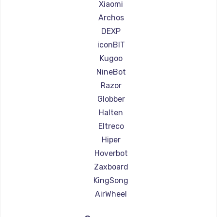
Ремонт самокатов Joyor
Xiaomi
Ремонт самокатов Minimotors
Archos
Ремонт самокатов Bork
DEXP
Ремонт самокатов Segway
iconBIT
Ремонт самокатов KIRIN
Kugoo
NineBot
Razor
Globber
Halten
Eltreco
Hiper
Hoverbot
Zaxboard
KingSong
AirWheel
Midway by Yamato