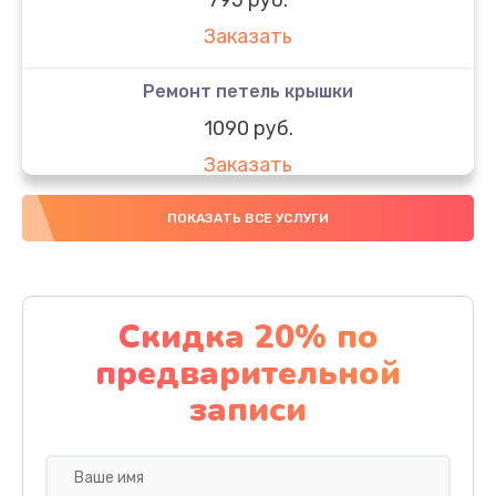
Заказать
Ремонт петель крышки
1090 руб.
Заказать
Замена вебкамеры
ПОКАЗАТЬ ВСЕ УСЛУГИ
990 руб.
Заказать
Скидка 20% по
Замена SSD
предварительной
890 руб.
записи
Заказать
Восстановление данных