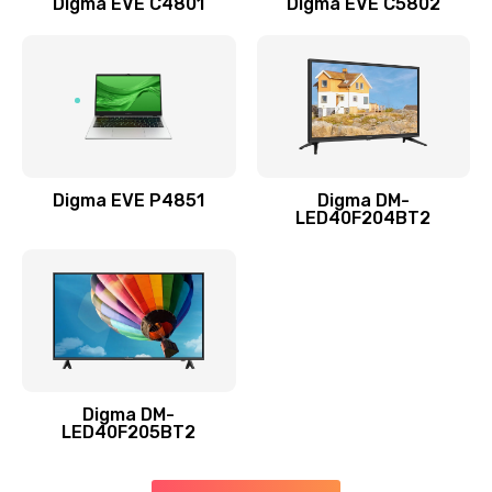
Digma EVE C4801
Digma EVE C5802
Замена жесткого диска
490 руб.
Заказать
Замена видеокарты
1895 руб.
Digma EVE P4851
Digma DM-
LED40F204BT2
Заказать
Ремонт разъема питания
990 руб.
Заказать
Digma DM-
Замена видеочипа
LED40F205BT2
2990 руб.
Заказать