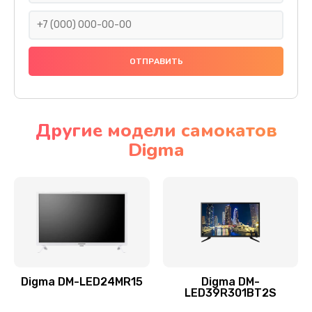
990 руб.
Заказать
Замена северного моста
2885 руб.
Заказать
Другие модели самокатов
Digma
Замена экрана
990 руб.
Заказать
Замена шлейфа матрицы
1095 руб.
Заказать
Digma DM-LED24MR15
Digma DM-
LED39R301BT2S
Замена термопасты