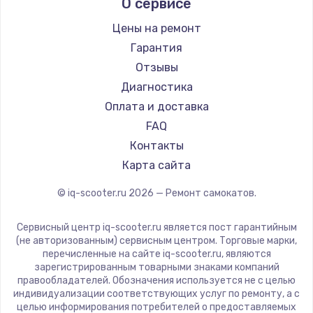
О сервисе
Hunter
Shorner
Цены на ремонт
Joyor
Гарантия
Minimotors
Отзывы
Bork
Диагностика
Segway
Оплата и доставка
KIRIN
FAQ
Контакты
Карта сайта
© iq-scooter.ru
2026
— Ремонт самокатов.
Сервисный центр iq-scooter.ru является пост гарантийным
(не авторизованным) сервисным центром. Торговые марки,
перечисленные на сайте iq-scooter.ru, являются
зарегистрированным товарными знаками компаний
правообладателей. Обозначения используется не с целью
индивидуализации соответствующих услуг по ремонту, а с
целью информирования потребителей о предоставляемых