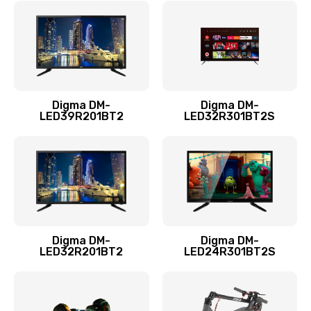
960 руб.
Заказать
Замена системы охлаждения
1295 руб.
Digma DM-
Digma DM-
LED39R201BT2
LED32R301BT2S
Заказать
Замена процессора
1395 руб.
Заказать
Замена оперативной памяти
Digma DM-
Digma DM-
LED32R201BT2
LED24R301BT2S
690 руб.
Заказать