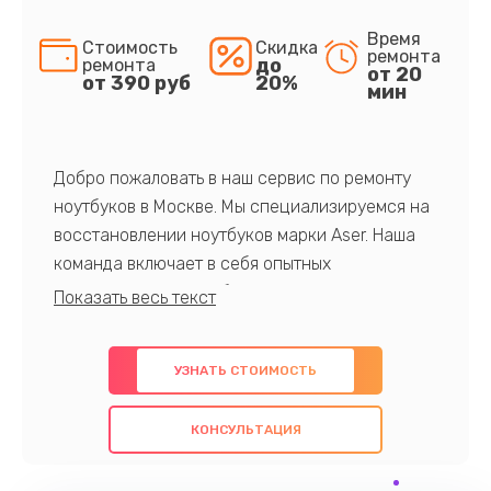
Время
Стоимость
Скидка
ремонта
до
ремонта
от 20
от 390 руб
20%
мин
Добро пожаловать в наш сервис по ремонту
ноутбуков в Москве. Мы специализируемся на
восстановлении ноутбуков марки Aser. Наша
команда включает в себя опытных
профессионалов с обширными знаниями и
многолетним опытом в данной области. Мы
предлагаем быстрый и качественный ремонт с
УЗНАТЬ СТОИМОСТЬ
использованием оригинальных компонентов, а
также гарантируем качество всех
КОНСУЛЬТАЦИЯ
проведенных работ. Наша цель - предоставить
клиентам надежное и профессиональное