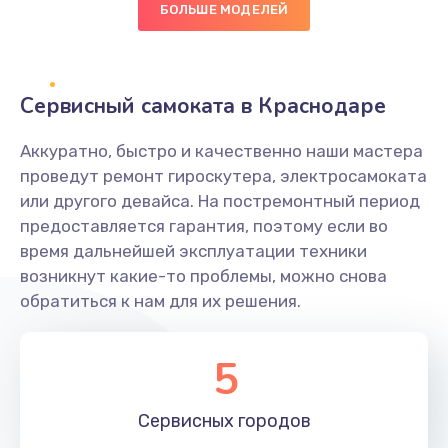
БОЛЬШЕ МОДЕЛЕЙ
Настройка BIOS
1490 руб.
Сервисный самоката в Краснодаре
Заказать
Аккуратно, быстро и качественно наши мастера
Настройка ОС
проведут ремонт гироскутера, электросамоката
1060 руб.
или другого девайса. На постремонтный период
предоставляется гарантия, поэтому если во
Заказать
время дальнейшей эксплуатации техники
возникнут какие-то проблемы, можно снова
Чистка от пыли
обратиться к нам для их решения.
890 руб.
Заказать
5
Замена южного моста
Сервисных
городов
2885 руб.