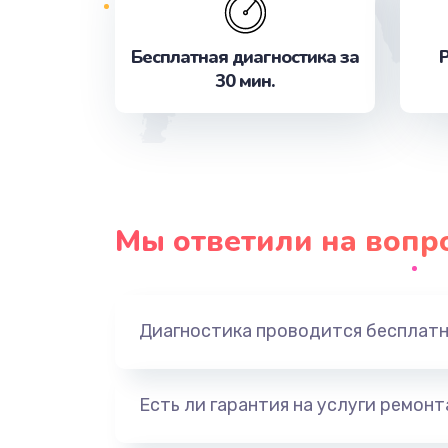
Замена шлейфа матрицы
Бесплатная диагностика за
Р
30 мин.
Замена материнской платы
Замена видеочипа
Замена SSD
Мы ответили на вопр
Настройка BIOS
Настройка ОС
Диагностика проводится бесплат
Восстановление данных
Есть ли гарантия на услуги ремон
Настройка Wi-Fi