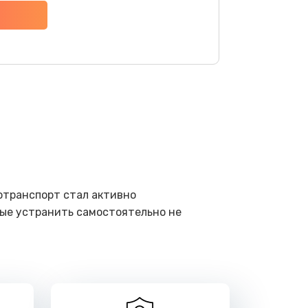
ать
ать
ать
ать
отранспорт стал активно
ать
рые устранить самостоятельно не
ать
ать