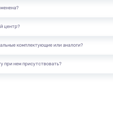
зменена?
от 890 руб.
Заказ
от 960 руб.
Заказ
й центр?
от 1895 руб.
Заказ
альные комплектующие или аналоги?
от 690 руб.
Заказ
у при нем присутствовать?
от 720 руб.
Заказ