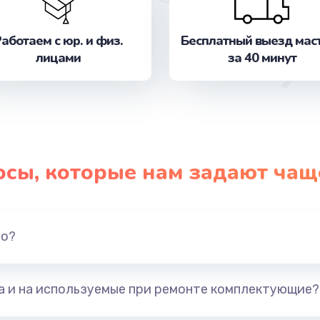
от 1095 руб.
Заказ
аботаем с юр. и физ.
Бесплатный выезд мас
лицами
за 40 минут
от 1890 руб.
Заказ
от 2990 руб.
Заказ
от 890 руб.
Заказ
осы, которые нам задают чащ
от 1490 руб.
Заказ
от 1060 руб.
Заказ
но?
от 990 руб.
Заказ
та и на используемые при ремонте комплектующие?
от 795 руб.
Заказ