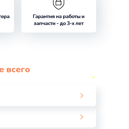
ать
тера
Гарантия на работы и
запчасти - до 3-х лет
ать
ать
ать
е всего
ать
ать
ать
ать