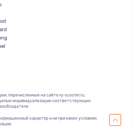
o
bot
ard
ong
eel
y by Yamato
r
er
otors
и, перечисленные на сайте iq-scooter.ru,
с целью индивидуализации соответствующих
ay
авообладателя
нформационный характер и ни при каких условиях
рации.