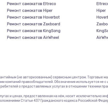
Ремонт самокатов Eltreco
Eltrec
Ремонт самокатов Hiper
Hiper
Ремонт самокатов Hoverbot
Hover
Ремонт самокатов Zaxboard
Zaxbo
Ремонт самокатов KingSong
KingS
Ремонт самокатов AirWheel
AirWh
Ремонт самокатов Midway by Yamato
Midwa
Ремонт самокатов Hunter
Hunte
Ремонт самокатов Shorner
Shorn
Ремонт самокатов Joyor
Joyor
Ремонт самокатов Minimotors
Minim
рантийным (не авторизованным) сервисным центром. Торговые марк
Ремонт самокатов Bork
Bork
ми компаний правообладателей. Обозначения используется не 
Ремонт самокатов Segway
Segw
отребителей о предоставляемых услугах в отношении техники пр
Ремонт самокатов KIRIN
KIRIN
услугах и ценах, предоставленная на нём, носит исключительно и
положениями Статьи 437 Гражданского кодекса Российской Феде