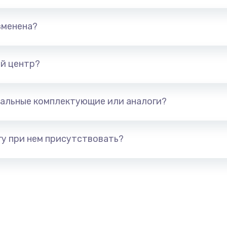
690 руб.
Заказ
зменена?
720 руб.
Заказ
490 руб.
Заказ
й центр?
1895 руб.
Заказ
альные комплектующие или аналоги?
990 руб.
Заказ
у при нем присутствовать?
2990 руб.
Заказ
1490 руб.
Заказ
1060 руб.
Заказ