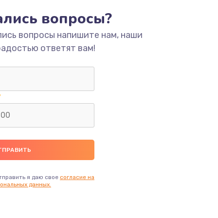
ать
тались вопросы?
лись вопросы напишите нам, наши
ать
радостью ответят вам!
ать
ать
ать
ать
тправить я даю свое
согласие на
ональных данных.