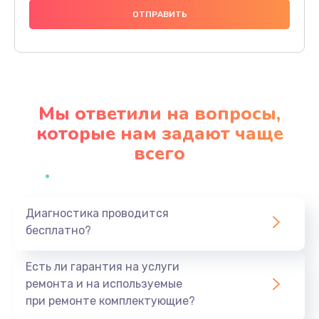
2885 руб.
Заказать
Замена экрана
990 руб.
Мы ответили на вопросы,
Заказать
которые нам задают чаще
всего
Замена шлейфа матрицы
1095 руб.
Заказать
Диагностика проводится
бесплатно?
Замена термопасты
960 руб.
Есть ли гарантия на услуги
Заказать
ремонта и на используемые
при ремонте комплектующие?
Замена системы охлаждения