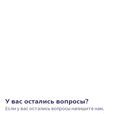
390 руб.
Заказать
Замена аккумулятора
690 руб.
Заказать
Замена клавиатуры
720 руб.
Заказать
Замена жесткого диска
490 руб.
Заказать
У вас остались вопросы?
Если у вас остались вопросы напишите нам,
Замена видеокарты