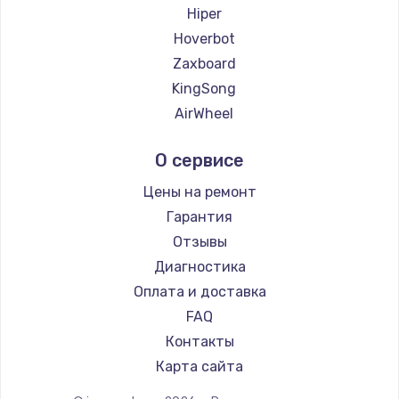
Hiper
Hoverbot
Zaxboard
KingSong
AirWheel
Midway by Yamato
О сервисе
Hunter
Shorner
Цены на ремонт
Joyor
Гарантия
Minimotors
Отзывы
Bork
Диагностика
Segway
Оплата и доставка
KIRIN
FAQ
Контакты
Карта сайта