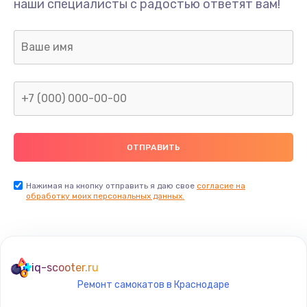
наши специалисты с радостью ответят вам!
1895 руб.
Заказать
Ремонт разъема питания
990 руб.
Заказать
Замена видеочипа
2990 руб.
Заказать
Нажимая на кнопку отправить я даю свое
согласие на
обработку моих персональных данных.
Настройка BIOS
1490 руб.
Заказать
iq-scooter.ru
Ремонт самокатов в Краснодаре
Настройка ОС