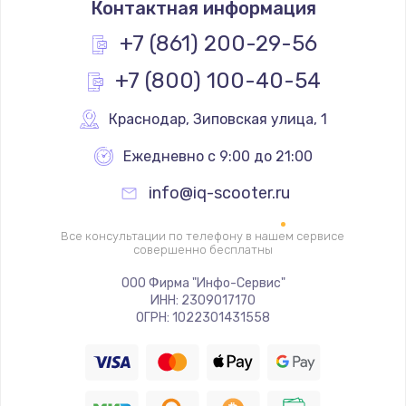
Контактная информация
1060 руб.
Заказать
+7 (861) 200-29-56
+7 (800) 100-40-54
Чистка от пыли
890 руб.
Краснодар
,
 Зиповская улица, 1
Заказать
Ежедневно с 9:00 до 21:00
Замена южного моста
info@iq-scooter.ru
2885 руб.
Заказать
Все консультации по телефону в нашем сервисе
совершенно бесплатны
Замена контроллера питания
ООО Фирма "Инфо-Сервис"
ИНН: 2309017170
1490 руб.
ОГРН: 1022301431558
Заказать
Замена тачпада