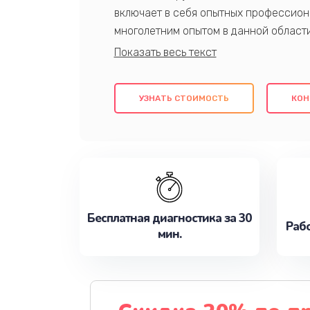
включает в себя опытных профессион
многолетним опытом в данной област
качественный ремонт с использовани
гарантируем качество всех проведенн
клиентам надежное и профессиональн
УЗНАТЬ СТОИМОСТЬ
КОН
потребности наилучшим образом. Не 
сейчас!
Бесплатная диагностика за 30
Рабо
мин.