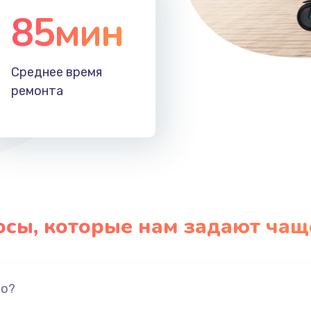
85мин
Среднее время
ремонта
осы, которые нам задают чащ
но?