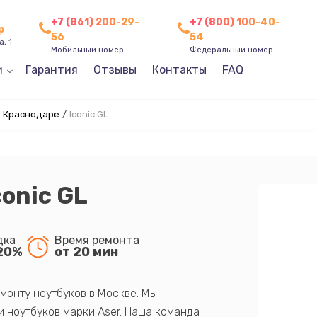
+7 (861) 200-29-
+7 (800) 100-40-
р
56
54
, 1
Мобильный номер
Федеральный номер
и
Гарантия
Отзывы
Контакты
FAQ
в Краснодаре
/
Iconic GL
conic GL
дка
Время ремонта
20%
от 20 мин
монту ноутбуков в Москве. Мы
 ноутбуков марки Aser. Наша команда