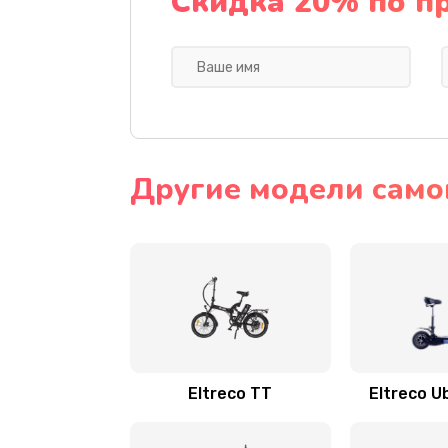
Скидка 20% по п
Другие модели самок
Eltreco TT
Eltreco U