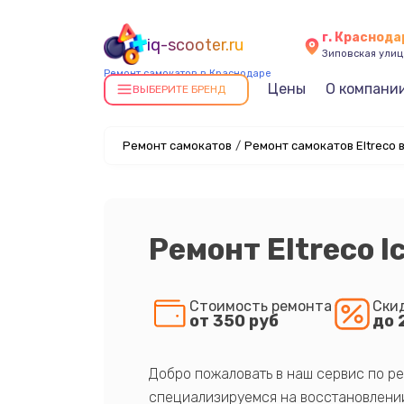
г. Краснода
iq-scooter.ru
Зиповская улица
Ремонт самокатов в Краснодаре
Цены
О компани
ВЫБЕРИТЕ БРЕНД
Ремонт самокатов
/
Ремонт самокатов Eltreco 
Ремонт Eltreco I
Стоимость ремонта
Ски
от 350 руб
до 
Добро пожаловать в наш сервис по ре
специализируемся на восстановлении