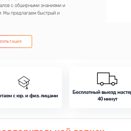
алов с обширными знаниями и
и. Мы предлагаем быстрый и
ем оригинальных компонентов, а также
ых работ. Наша цель - предоставить
ое обслуживание, удовлетворяя их
СУЛЬТАЦИЯ
медлите записаться на ремонт уже
Бесплатный выезд масте
таем с юр. и физ. лицами
40 минут