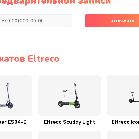
редварительной записи
атов Eltreco
ber ES04-E
Eltreco Scuddy Light
Eltreco Ic