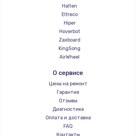
Halten
Eltreco
Hiper
Hoverbot
Zaxboard
KingSong
AirWheel
Midway by Yamato
О сервисе
Hunter
Shorner
Цены на ремонт
Joyor
Гарантия
Minimotors
Отзывы
Bork
Диагностика
Segway
Оплата и доставка
KIRIN
FAQ
Контакты