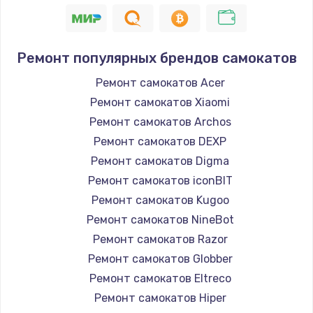
1400 руб.
Заказать
Ремонт популярных брендов самокатов
Замена / ремонт электронного модуля
Ремонт самокатов Acer
управления
Ремонт самокатов Xiaomi
600 руб.
Ремонт самокатов Archos
Заказать
Ремонт самокатов DEXP
Ремонт самокатов Digma
Замена конфорки
Ремонт самокатов iconBIT
1100 руб.
Ремонт самокатов Kugoo
Заказать
Ремонт самокатов NineBot
Ремонт самокатов Razor
Замена платы сенсора
Ремонт самокатов Globber
900 руб.
Ремонт самокатов Eltreco
Заказать
Ремонт самокатов Hiper