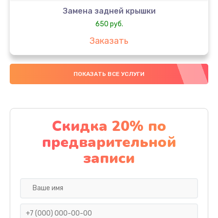
Замена задней крышки
650 руб.
Заказать
Замена аккумулятора
ПОКАЗАТЬ ВСЕ УСЛУГИ
4000 руб.
Заказать
Замена материнской платы
Скидка 20% по
1100 руб.
предварительной
Заказать
записи
Замена масла
750 руб.
Заказать