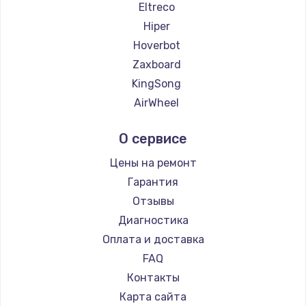
Замена температурного датчика
Eltreco
2500 руб.
Hiper
Hoverbot
Заказать
Zaxboard
Замена электроконфорки
KingSong
1300 руб.
AirWheel
Midway by Yamato
Заказать
О сервисе
Hunter
Техобслуживание
Shorner
Цены на ремонт
900 руб.
Joyor
Гарантия
Minimotors
Заказать
Отзывы
Bork
Диагностика
Установка / подключение / демонтаж
Segway
Оплата и доставка
1300 руб.
KIRIN
FAQ
Заказать
Контакты
Карта сайта