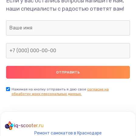
Если у вас остались вопросы напишите нам,
Замена/Pемонт карбюратора
наши специалисты с радостью ответят вам!
1300 руб.
Заказать
Ремонт капиллярной трубки
400 руб.
Заказать
Замена блока питания
1000 руб.
Заказать
Нажимая на кнопку отправить я даю свое
согласие на
обработку моих персональных данных.
Прошивка / разблокировка
900 руб.
Заказать
iq-scooter.ru
Ремонт самокатов в Краснодаре