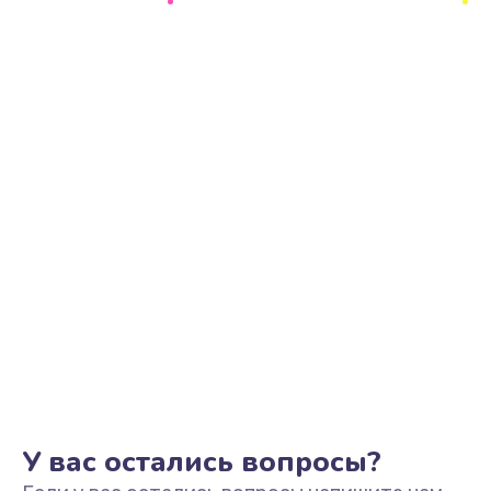
Ремонт цепи питания
2500 руб.
Заказать
Замена видеоадаптера (видеокарты)
1800 руб.
Заказать
Замена, перепайка чипа
1300 руб.
Заказать
Замена HDMI-разъема
650 руб.
Заказать
У вас остались вопросы?