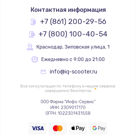
Замена термостата
Контактная информация
1200 руб.
Заказать
+7 (861) 200-29-56
+7 (800) 100-40-54
Замена реле
1000 руб.
Краснодар
,
 Зиповская улица, 1
Заказать
Ежедневно с 9:00 до 21:00
Замена термопредохранителя
info@iq-scooter.ru
700 руб.
Заказать
Все консультации по телефону в нашем сервисе
совершенно бесплатны
Замена ТЭНа
ООО Фирма "Инфо-Сервис"
ИНН: 2309017170
2500 руб.
ОГРН: 1022301431558
Заказать
Замена шнура