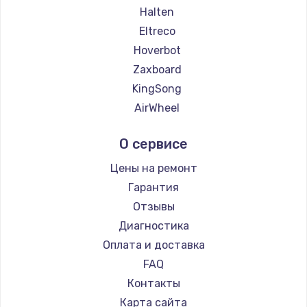
Halten
Eltreco
Hoverbot
Zaxboard
KingSong
AirWheel
Midway by Yamato
О сервисе
Hunter
Shorner
Цены на ремонт
Joyor
Гарантия
Minimotors
Отзывы
Bork
Диагностика
Segway
Оплата и доставка
KIRIN
FAQ
Контакты
Карта сайта