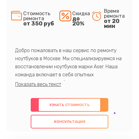
Время
Стоимость
Скидка
ремонта
до
ремонта
от 20
от 350 руб
20%
мин
Добро пожаловать в наш сервис по ремонту
ноутбуков в Москве. Мы специализируемся на
восстановлении ноутбуков марки Aser. Наша
команда включает в себя опытных
профессионалов с обширными знаниями и
многолетним опытом в данной области. Мы
предлагаем быстрый и качественный ремонт с
УЗНАТЬ СТОИМОСТЬ
использованием оригинальных компонентов, а
также гарантируем качество всех
КОНСУЛЬТАЦИЯ
проведенных работ. Наша цель - предоставить
клиентам надежное и профессиональное