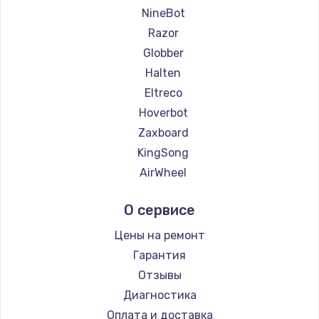
NineBot
Razor
Globber
Halten
Eltreco
Hoverbot
Zaxboard
KingSong
AirWheel
Midway by Yamato
О сервисе
Hunter
Shorner
Цены на ремонт
Joyor
Гарантия
Minimotors
Отзывы
Bork
Диагностика
Segway
Оплата и доставка