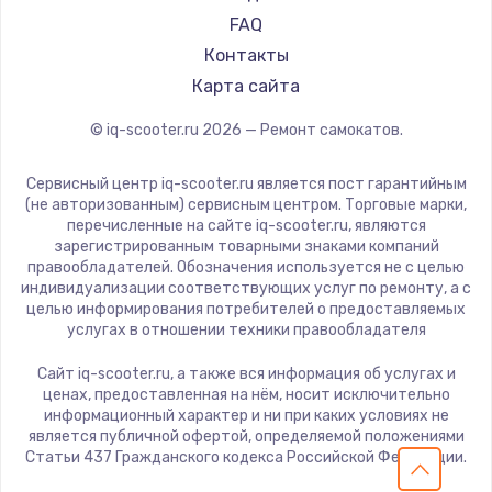
KIRIN
FAQ
Контакты
Карта сайта
© iq-scooter.ru
2026
— Ремонт самокатов.
Сервисный центр iq-scooter.ru является пост гарантийным
(не авторизованным) сервисным центром. Торговые марки,
перечисленные на сайте iq-scooter.ru, являются
зарегистрированным товарными знаками компаний
правообладателей. Обозначения используется не с целью
индивидуализации соответствующих услуг по ремонту, а с
целью информирования потребителей о предоставляемых
услугах в отношении техники правообладателя
Сайт iq-scooter.ru, а также вся информация об услугах и
ценах, предоставленная на нём, носит исключительно
информационный характер и ни при каких условиях не
является публичной офертой, определяемой положениями
Статьи 437 Гражданского кодекса Российской Федерации.