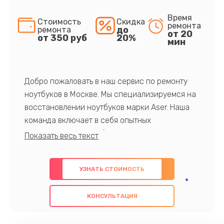
Время
Стоимость
Скидка
ремонта
до
ремонта
от 20
от 350 руб
20%
мин
Добро пожаловать в наш сервис по ремонту
ноутбуков в Москве. Мы специализируемся на
восстановлении ноутбуков марки Aser. Наша
команда включает в себя опытных
профессионалов с обширными знаниями и
многолетним опытом в данной области. Мы
предлагаем быстрый и качественный ремонт с
УЗНАТЬ СТОИМОСТЬ
использованием оригинальных компонентов, а
также гарантируем качество всех
КОНСУЛЬТАЦИЯ
проведенных работ. Наша цель - предоставить
клиентам надежное и профессиональное