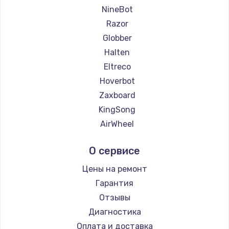
NineBot
Razor
Globber
Halten
Eltreco
Hoverbot
Zaxboard
KingSong
AirWheel
Midway by Yamato
О сервисе
Hunter
Shorner
Цены на ремонт
Joyor
Гарантия
Minimotors
Отзывы
Bork
Диагностика
Segway
Оплата и доставка