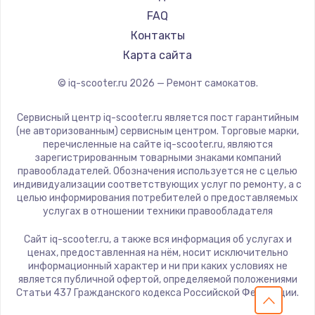
KIRIN
FAQ
Контакты
Карта сайта
© iq-scooter.ru
2026
— Ремонт самокатов.
Сервисный центр iq-scooter.ru является пост гарантийным
(не авторизованным) сервисным центром. Торговые марки,
перечисленные на сайте iq-scooter.ru, являются
зарегистрированным товарными знаками компаний
правообладателей. Обозначения используется не с целью
индивидуализации соответствующих услуг по ремонту, а с
целью информирования потребителей о предоставляемых
услугах в отношении техники правообладателя
Сайт iq-scooter.ru, а также вся информация об услугах и
ценах, предоставленная на нём, носит исключительно
информационный характер и ни при каких условиях не
является публичной офертой, определяемой положениями
Статьи 437 Гражданского кодекса Российской Федерации.