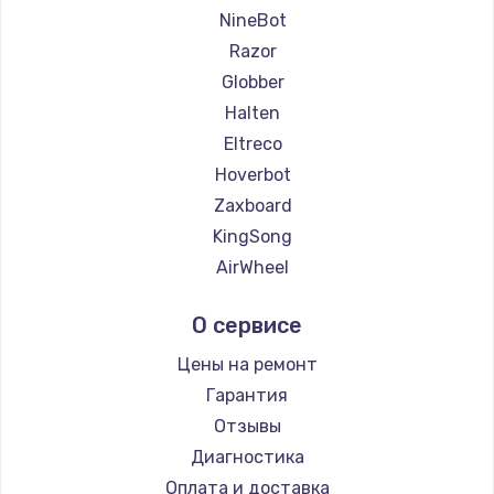
NineBot
Razor
Globber
Halten
Eltreco
Hoverbot
Zaxboard
KingSong
AirWheel
Midway by Yamato
О сервисе
Hunter
Shorner
Цены на ремонт
Joyor
Гарантия
Minimotors
Отзывы
Bork
Диагностика
Segway
Оплата и доставка