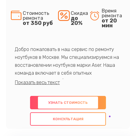
Время
Стоимость
Скидка
ремонта
до
ремонта
от 20
от 350 руб
20%
мин
Добро пожаловать в наш сервис по ремонту
ноутбуков в Москве. Мы специализируемся на
восстановлении ноутбуков марки Aser. Наша
команда включает в себя опытных
профессионалов с обширными знаниями и
многолетним опытом в данной области. Мы
предлагаем быстрый и качественный ремонт с
УЗНАТЬ СТОИМОСТЬ
использованием оригинальных компонентов, а
также гарантируем качество всех
КОНСУЛЬТАЦИЯ
проведенных работ. Наша цель - предоставить
клиентам надежное и профессиональное