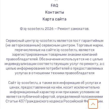
KIRIN
FAQ
Контакты
Карта сайта
© iq-scooter.ru
2026
— Ремонт самокатов.
Сервисный центр iq-scooter.ru является пост гарантийным
(не авторизованным) сервисным центром. Торговые марки,
перечисленные на сайте iq-scooter.ru, являются
зарегистрированным товарными знаками компаний
правообладателей. Обозначения используется не с целью
индивидуализации соответствующих услуг по ремонту, а с
целью информирования потребителей о предоставляемых
услугах в отношении техники правообладателя
Сайт iq-scooter.ru, а также вся информация об услугах и
ценах, предоставленная на нём, носит исключительно
информационный характер и ни при каких условиях не
является публичной офертой, определяемой положениями
Статьи 437 Гражданского кодекса Российской Федерации.