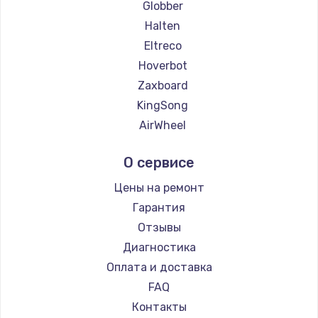
Globber
Halten
Eltreco
Hoverbot
Zaxboard
KingSong
AirWheel
Midway by Yamato
О сервисе
Hunter
Shorner
Цены на ремонт
Joyor
Гарантия
Minimotors
Отзывы
Bork
Диагностика
Segway
Оплата и доставка
KIRIN
FAQ
Контакты