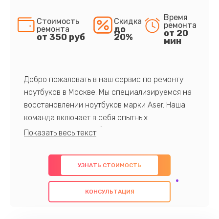
Время
Стоимость
Скидка
ремонта
до
ремонта
от 20
от 350 руб
20%
мин
Добро пожаловать в наш сервис по ремонту
ноутбуков в Москве. Мы специализируемся на
восстановлении ноутбуков марки Aser. Наша
команда включает в себя опытных
профессионалов с обширными знаниями и
многолетним опытом в данной области. Мы
предлагаем быстрый и качественный ремонт с
УЗНАТЬ СТОИМОСТЬ
использованием оригинальных компонентов, а
также гарантируем качество всех
КОНСУЛЬТАЦИЯ
проведенных работ. Наша цель - предоставить
клиентам надежное и профессиональное