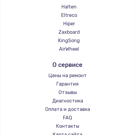
Halten
Eltreco
Hiper
Zaxboard
KingSong
AirWheel
Midway by Yamato
О сервисе
Hunter
Shorner
Цены на ремонт
Joyor
Гарантия
Minimotors
Отзывы
Bork
Диагностика
Segway
Оплата и доставка
KIRIN
FAQ
Контакты
Карта сайта