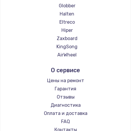
Globber
Halten
Eltreco
Hiper
Zaxboard
KingSong
AirWheel
Midway by Yamato
О сервисе
Hunter
Shorner
Цены на ремонт
Joyor
Гарантия
Minimotors
Отзывы
Bork
Диагностика
Segway
Оплата и доставка
KIRIN
FAQ
Контакты