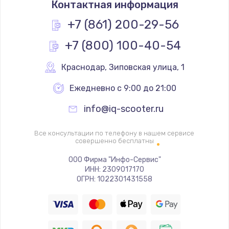
Контактная информация
1200 руб.
Заказать
+7 (861) 200-29-56
+7 (800) 100-40-54
Замена реле
1000 руб.
Краснодар
,
 Зиповская улица, 1
Заказать
Ежедневно с 9:00 до 21:00
Замена термопредохранителя
info@iq-scooter.ru
700 руб.
Заказать
Все консультации по телефону в нашем сервисе
совершенно бесплатны
Замена ТЭНа
ООО Фирма "Инфо-Сервис"
ИНН: 2309017170
2500 руб.
ОГРН: 1022301431558
Заказать
Замена шнура