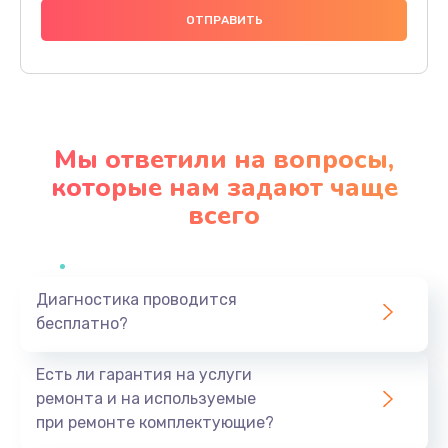
1000 руб.
Заказать
Ремонт материнской платы
4500 руб.
Мы ответили на вопросы,
Заказать
которые нам задают чаще
всего
Профилактическая чистка
1000 руб.
Заказать
Диагностика проводится
бесплатно?
Прошивка BIOS
1920 руб.
Есть ли гарантия на услуги
Заказать
ремонта и на используемые
при ремонте комплектующие?
Замена северного моста