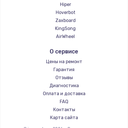
2500 руб.
Hiper
Hoverbot
Заказать
Zaxboard
Замена электроконфорки
KingSong
1300 руб.
AirWheel
Midway by Yamato
Заказать
О сервисе
Hunter
Техобслуживание
Shorner
Цены на ремонт
900 руб.
Joyor
Гарантия
Minimotors
Заказать
Отзывы
Bork
Диагностика
Установка / подключение / демонтаж
Segway
Оплата и доставка
1300 руб.
KIRIN
FAQ
Заказать
Контакты
Карта сайта
Прошивка