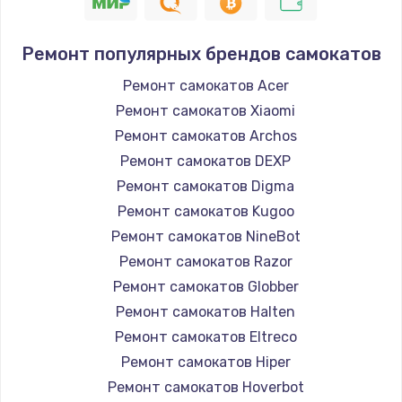
1400 руб.
Заказать
Ремонт популярных брендов самокатов
Замена / ремонт электронного модуля
Ремонт самокатов Acer
управления
Ремонт самокатов Xiaomi
600 руб.
Ремонт самокатов Archos
Заказать
Ремонт самокатов DEXP
Ремонт самокатов Digma
Замена конфорки
Ремонт самокатов Kugoo
1100 руб.
Ремонт самокатов NineBot
Заказать
Ремонт самокатов Razor
Ремонт самокатов Globber
Замена платы сенсора
Ремонт самокатов Halten
900 руб.
Ремонт самокатов Eltreco
Заказать
Ремонт самокатов Hiper
Ремонт самокатов Hoverbot
Замена регулятора режимов конфорки