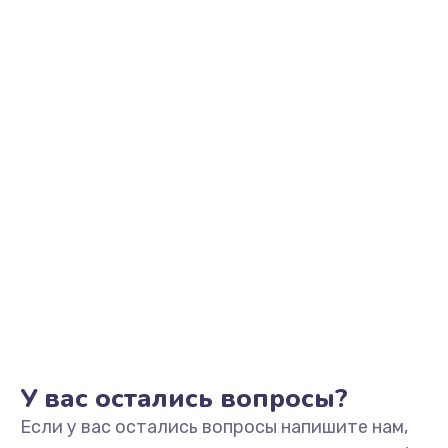
2500 руб.
Заказать
Замена видеоадаптера (видеокарты)
1800 руб.
Заказать
Замена, перепайка чипа
1300 руб.
Заказать
Замена HDMI-разъема
650 руб.
Заказать
У вас остались вопросы?
Если у вас остались вопросы напишите нам,
Замена/Pемонт карбюратора