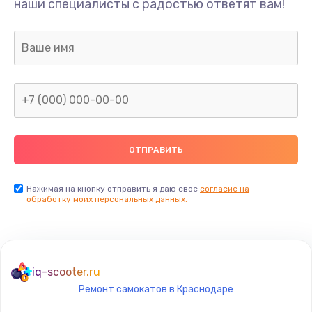
наши специалисты с радостью ответят вам!
1300 руб.
Заказать
Ремонт капиллярной трубки
400 руб.
Заказать
Замена блока питания
1000 руб.
Заказать
Нажимая на кнопку отправить я даю свое
согласие на
обработку моих персональных данных.
Прошивка / разблокировка
900 руб.
Заказать
iq-scooter.ru
Ремонт самокатов в Краснодаре
Замена термостата