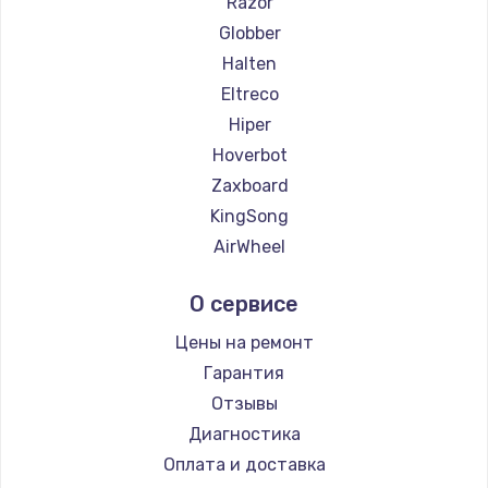
Razor
Globber
Halten
Eltreco
Hiper
Hoverbot
Zaxboard
KingSong
AirWheel
Midway by Yamato
О сервисе
Hunter
Shorner
Цены на ремонт
Joyor
Гарантия
Minimotors
Отзывы
Bork
Диагностика
Segway
Оплата и доставка