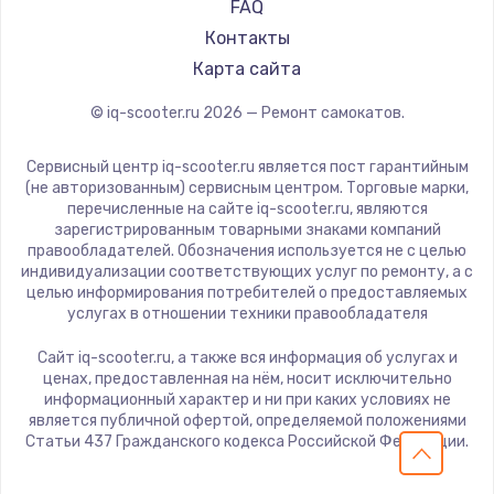
KIRIN
FAQ
Контакты
Карта сайта
© iq-scooter.ru
2026
— Ремонт самокатов.
Сервисный центр iq-scooter.ru является пост гарантийным
(не авторизованным) сервисным центром. Торговые марки,
перечисленные на сайте iq-scooter.ru, являются
зарегистрированным товарными знаками компаний
правообладателей. Обозначения используется не с целью
индивидуализации соответствующих услуг по ремонту, а с
целью информирования потребителей о предоставляемых
услугах в отношении техники правообладателя
Сайт iq-scooter.ru, а также вся информация об услугах и
ценах, предоставленная на нём, носит исключительно
информационный характер и ни при каких условиях не
является публичной офертой, определяемой положениями
Статьи 437 Гражданского кодекса Российской Федерации.