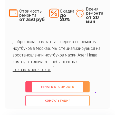
Время
Стоимость
Скидка
ремонта
до
ремонта
от 20
от 350 руб
20%
мин
Добро пожаловать в наш сервис по ремонту
ноутбуков в Москве. Мы специализируемся на
восстановлении ноутбуков марки Aser. Наша
команда включает в себя опытных
профессионалов с обширными знаниями и
многолетним опытом в данной области. Мы
предлагаем быстрый и качественный ремонт с
УЗНАТЬ СТОИМОСТЬ
использованием оригинальных компонентов, а
также гарантируем качество всех
КОНСУЛЬТАЦИЯ
проведенных работ. Наша цель - предоставить
клиентам надежное и профессиональное