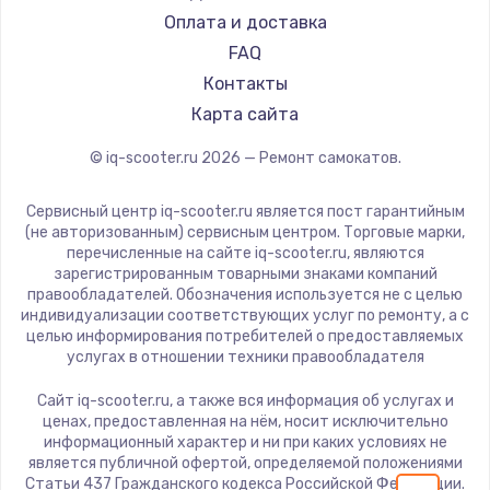
Segway
Оплата и доставка
KIRIN
FAQ
Контакты
Карта сайта
© iq-scooter.ru
2026
— Ремонт самокатов.
Сервисный центр iq-scooter.ru является пост гарантийным
(не авторизованным) сервисным центром. Торговые марки,
перечисленные на сайте iq-scooter.ru, являются
зарегистрированным товарными знаками компаний
правообладателей. Обозначения используется не с целью
индивидуализации соответствующих услуг по ремонту, а с
целью информирования потребителей о предоставляемых
услугах в отношении техники правообладателя
Сайт iq-scooter.ru, а также вся информация об услугах и
ценах, предоставленная на нём, носит исключительно
информационный характер и ни при каких условиях не
является публичной офертой, определяемой положениями
Статьи 437 Гражданского кодекса Российской Федерации.