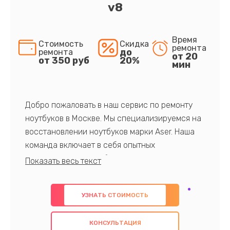
v8
Время
Стоимость
Скидка
ремонта
до
ремонта
от 20
от 350 руб
20%
мин
Добро пожаловать в наш сервис по ремонту
ноутбуков в Москве. Мы специализируемся на
восстановлении ноутбуков марки Aser. Наша
команда включает в себя опытных
профессионалов с обширными знаниями и
многолетним опытом в данной области. Мы
предлагаем быстрый и качественный ремонт с
УЗНАТЬ СТОИМОСТЬ
использованием оригинальных компонентов, а
также гарантируем качество всех
КОНСУЛЬТАЦИЯ
проведенных работ. Наша цель - предоставить