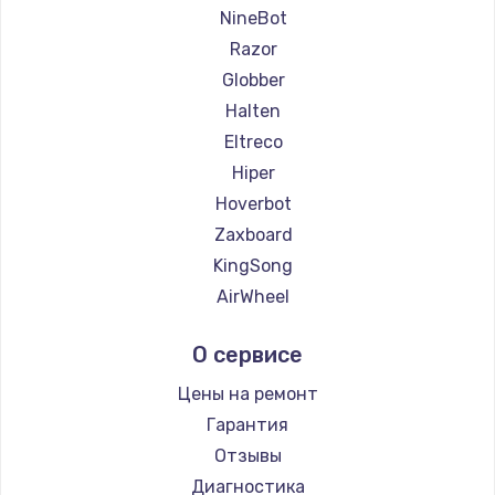
NineBot
Razor
Globber
Halten
Eltreco
Hiper
Hoverbot
Zaxboard
KingSong
AirWheel
Midway by Yamato
О сервисе
Hunter
Shorner
Цены на ремонт
Joyor
Гарантия
Minimotors
Отзывы
Bork
Диагностика