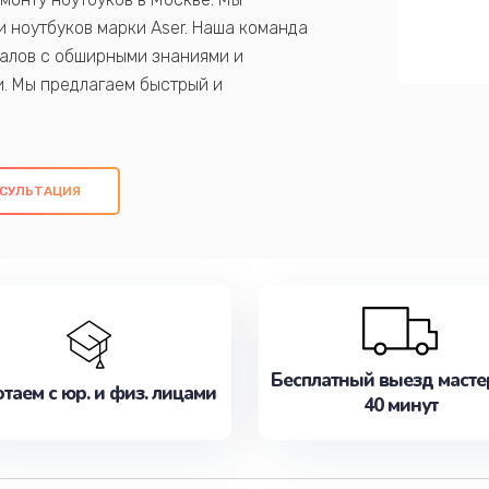
 ноутбуков марки Aser. Наша команда
алов с обширными знаниями и
и. Мы предлагаем быстрый и
ем оригинальных компонентов, а также
ых работ. Наша цель - предоставить
ое обслуживание, удовлетворяя их
СУЛЬТАЦИЯ
медлите записаться на ремонт уже
Бесплатный выезд масте
таем с юр. и физ. лицами
40 минут