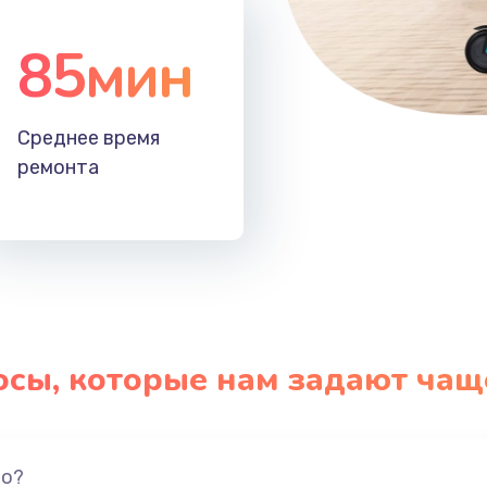
85мин
Среднее время
ремонта
осы, которые нам задают чащ
но?