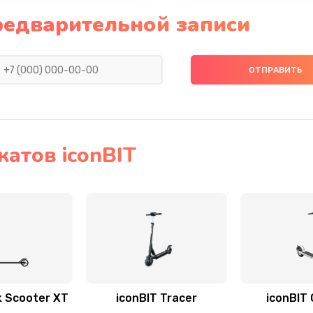
редварительной записи
атов iconBIT
k Scooter XT
iconBIT Tracer
iconBIT 