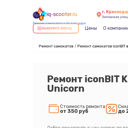
г. Краснода
iq-scooter.ru
Зиповская улица
Ремонт самокатов в Краснодаре
Цены
О компани
ВЫБЕРИТЕ БРЕНД
Ремонт самокатов
/
Ремонт самокатов iconBIT 
Ремонт iconBIT K
Unicorn
Стоимость ремонта
Ски
от 350 руб
до 
Добро пожаловать в наш сервис по ре