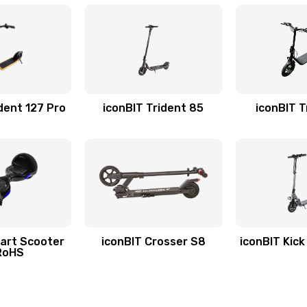
dent 127 Pro
iconBIT Trident 85
iconBIT T
art Scooter
iconBIT Crosser S8
iconBIT Kic
RoHS