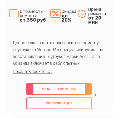
Время
Стоимость
Скидка
ремонта
до
ремонта
от 20
от 350 руб
20%
мин
Добро пожаловать в наш сервис по ремонту
ноутбуков в Москве. Мы специализируемся на
восстановлении ноутбуков марки Aser. Наша
команда включает в себя опытных
профессионалов с обширными знаниями и
многолетним опытом в данной области. Мы
предлагаем быстрый и качественный ремонт с
УЗНАТЬ СТОИМОСТЬ
использованием оригинальных компонентов, а
также гарантируем качество всех
КОНСУЛЬТАЦИЯ
проведенных работ. Наша цель - предоставить
клиентам надежное и профессиональное