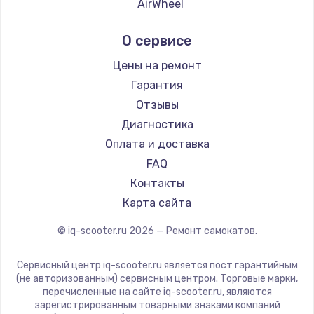
AirWheel
Midway by Yamato
О сервисе
Hunter
Shorner
Цены на ремонт
Joyor
Гарантия
Minimotors
Отзывы
Bork
Диагностика
Segway
Оплата и доставка
KIRIN
FAQ
Контакты
Карта сайта
© iq-scooter.ru
2026
— Ремонт самокатов.
Сервисный центр iq-scooter.ru является пост гарантийным
(не авторизованным) сервисным центром. Торговые марки,
перечисленные на сайте iq-scooter.ru, являются
зарегистрированным товарными знаками компаний