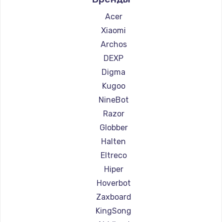
Ремонт самокатов Hunter
Ремонт самокатов Shorner
Acer
Ремонт самокатов Joyor
Xiaomi
Ремонт самокатов Minimotors
Archos
Ремонт самокатов Bork
DEXP
Ремонт самокатов Segway
Digma
Ремонт самокатов KIRIN
Kugoo
NineBot
Razor
Globber
Halten
Eltreco
Hiper
Hoverbot
Zaxboard
KingSong