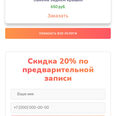
650 руб.
Заказать
Замена аккумулятора
ПОКАЗАТЬ ВСЕ УСЛУГИ
4000 руб.
Заказать
Замена материнской платы
Скидка 20% по
1100 руб.
предварительной
Заказать
записи
Замена масла
750 руб.
Заказать
Замена праймера