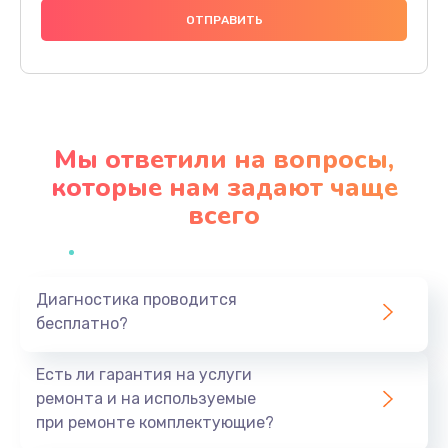
1000 руб.
Заказать
Ремонт материнской платы
4500 руб.
Мы ответили на вопросы,
Заказать
которые нам задают чаще
всего
Профилактическая чистка
1000 руб.
Заказать
Диагностика проводится
бесплатно?
Прошивка BIOS
1920 руб.
Есть ли гарантия на услуги
Заказать
ремонта и на используемые
при ремонте комплектующие?
Замена северного моста