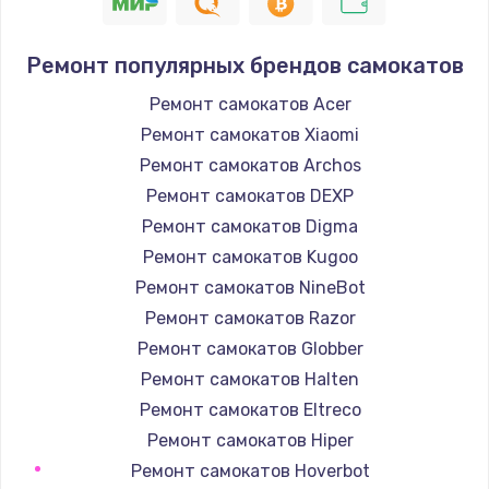
1400 руб.
Заказать
Ремонт популярных брендов самокатов
Замена / ремонт электронного модуля
Ремонт самокатов Acer
управления
Ремонт самокатов Xiaomi
600 руб.
Ремонт самокатов Archos
Заказать
Ремонт самокатов DEXP
Ремонт самокатов Digma
Замена конфорки
Ремонт самокатов Kugoo
1100 руб.
Ремонт самокатов NineBot
Заказать
Ремонт самокатов Razor
Ремонт самокатов Globber
Замена платы сенсора
Ремонт самокатов Halten
900 руб.
Ремонт самокатов Eltreco
Заказать
Ремонт самокатов Hiper
Ремонт самокатов Hoverbot
Замена регулятора режимов конфорки