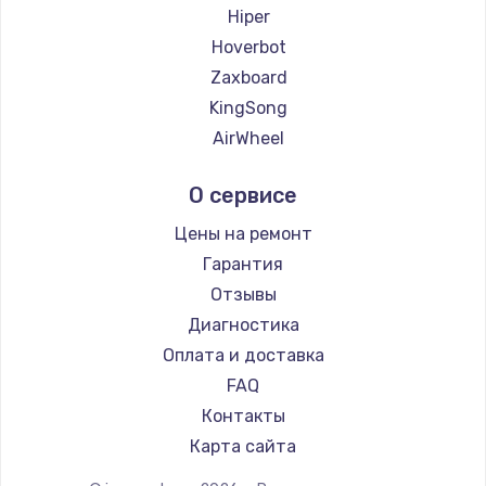
2500 руб.
Hiper
Hoverbot
Заказать
Zaxboard
Замена электроконфорки
KingSong
1300 руб.
AirWheel
Midway by Yamato
Заказать
О сервисе
Hunter
Техобслуживание
Shorner
Цены на ремонт
900 руб.
Joyor
Гарантия
Minimotors
Заказать
Отзывы
Bork
Диагностика
Установка / подключение / демонтаж
Segway
Оплата и доставка
1300 руб.
KIRIN
FAQ
Заказать
Контакты
Карта сайта
Прошивка