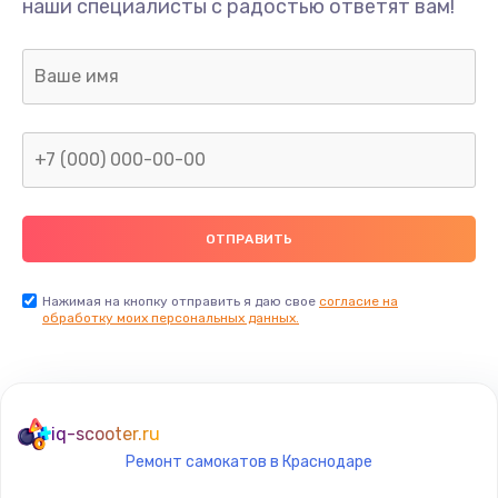
наши специалисты с радостью ответят вам!
1300 руб.
Заказать
Ремонт капиллярной трубки
400 руб.
Заказать
Замена блока питания
1000 руб.
Заказать
Нажимая на кнопку отправить я даю свое
согласие на
обработку моих персональных данных.
Прошивка / разблокировка
900 руб.
Заказать
iq-scooter.ru
Ремонт самокатов в Краснодаре
Замена термостата