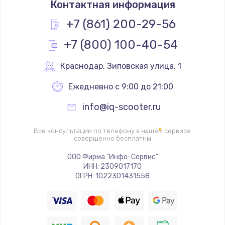
Контактная информация
1200 руб.
Заказать
+7 (861) 200-29-56
+7 (800) 100-40-54
Замена реле
1000 руб.
Краснодар
,
 Зиповская улица, 1
Заказать
Ежедневно с 9:00 до 21:00
Замена термопредохранителя
info@iq-scooter.ru
700 руб.
Заказать
Все консультации по телефону в нашем сервисе
совершенно бесплатны
Замена ТЭНа
ООО Фирма "Инфо-Сервис"
ИНН: 2309017170
2500 руб.
ОГРН: 1022301431558
Заказать
Замена шнура