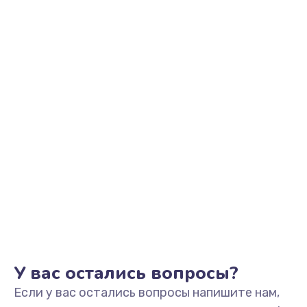
2500 руб.
Заказать
Замена видеоадаптера (видеокарты)
1800 руб.
Заказать
Замена, перепайка чипа
1300 руб.
Заказать
Замена HDMI-разъема
650 руб.
Заказать
У вас остались вопросы?
Если у вас остались вопросы напишите нам,
Замена/Pемонт карбюратора