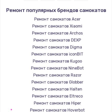
Заказать
Ремонт популярных брендов самокатов
Замена / ремонт электронного модуля
Ремонт самокатов Acer
управления
Ремонт самокатов Xiaomi
600 руб.
Ремонт самокатов Archos
Заказать
Ремонт самокатов DEXP
Ремонт самокатов Digma
Замена конфорки
Ремонт самокатов iconBIT
1100 руб.
Ремонт самокатов Kugoo
Заказать
Ремонт самокатов NineBot
Ремонт самокатов Razor
Замена платы сенсора
Ремонт самокатов Globber
900 руб.
Ремонт самокатов Halten
Заказать
Ремонт самокатов Eltreco
Ремонт самокатов Hiper
Замена регулятора режимов конфорки
Ремонт самокатов Hoverbot
900 руб.