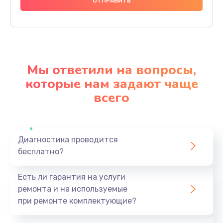
1000 руб.
Заказать
Ремонт материнской платы
4500 руб.
Мы ответили на вопросы,
Заказать
которые нам задают чаще
всего
Профилактическая чистка
1000 руб.
Заказать
Диагностика проводится
бесплатно?
Прошивка BIOS
1920 руб.
Есть ли гарантия на услуги
Заказать
ремонта и на используемые
при ремонте комплектующие?
Замена северного моста
1440 руб.