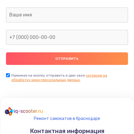
Заказать
Ремонт капиллярной трубки
400 руб.
Заказать
Замена блока питания
1000 руб.
Заказать
Нажимая на кнопку отправить я даю свое
согласие на
обработку моих персональных данных.
Прошивка / разблокировка
900 руб.
Заказать
iq-scooter.ru
Ремонт самокатов в Краснодаре
Замена термостата
Контактная информация
1200 руб.