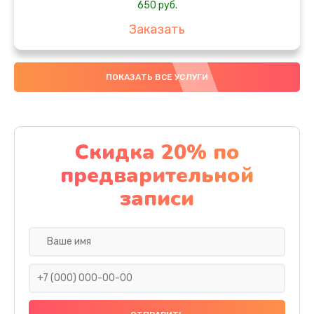
650 руб.
Заказать
Замена аккумулятора
ПОКАЗАТЬ ВСЕ УСЛУГИ
4000 руб.
Заказать
Замена материнской платы
Скидка 20% по
1100 руб.
предварительной
Заказать
записи
Замена масла
750 руб.
Заказать
Замена праймера