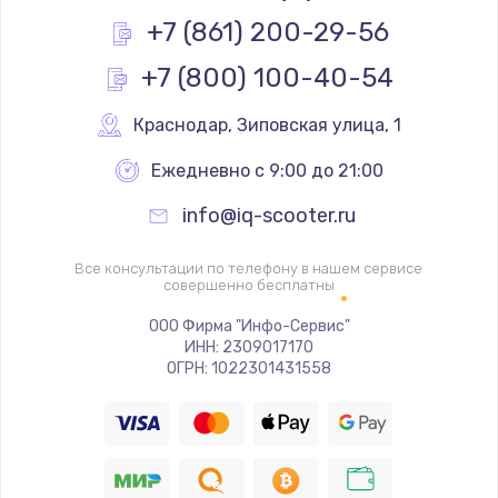
Заказать
+7 (861) 200-29-56
+7 (800) 100-40-54
Замена реле
1000 руб.
Краснодар
,
 Зиповская улица, 1
Заказать
Ежедневно с 9:00 до 21:00
Замена термопредохранителя
info@iq-scooter.ru
700 руб.
Заказать
Все консультации по телефону в нашем сервисе
совершенно бесплатны
Замена ТЭНа
ООО Фирма "Инфо-Сервис"
ИНН: 2309017170
2500 руб.
ОГРН: 1022301431558
Заказать
Замена шнура
1400 руб.