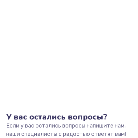
Заказать
Замена видеоадаптера (видеокарты)
1800 руб.
Заказать
Замена, перепайка чипа
1300 руб.
Заказать
Замена HDMI-разъема
650 руб.
Заказать
У вас остались вопросы?
Если у вас остались вопросы напишите нам,
Замена/Pемонт карбюратора
наши специалисты с радостью ответят вам!
1300 руб.