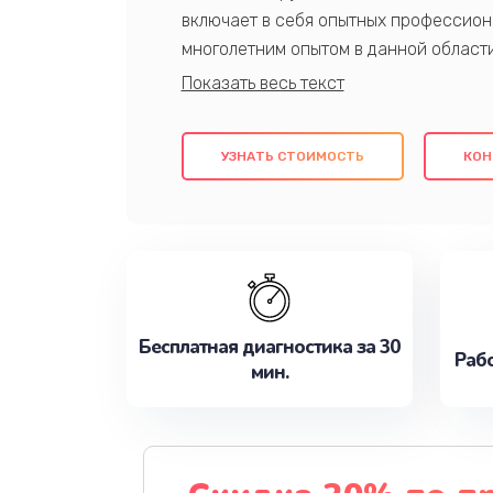
включает в себя опытных профессион
многолетним опытом в данной област
качественный ремонт с использовани
гарантируем качество всех проведенн
клиентам надежное и профессиональн
УЗНАТЬ СТОИМОСТЬ
КОН
потребности наилучшим образом. Не 
сейчас!
Бесплатная диагностика за 30
Рабо
мин.