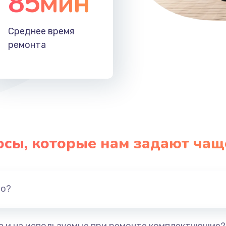
85мин
Среднее время
ремонта
осы, которые нам задают чащ
но?