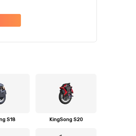
ng S18
KingSong S20