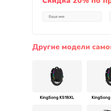
Скидка 20% по п
Другие модели само
KingSong KS18XL
KingSong