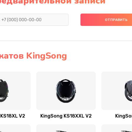
редварительной записи
катов KingSong
 KS18XL V2
KingSong KS18XXL V2
KingSo