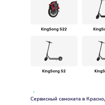
KingSong S22
KingS
KingSong S2
KingS
Сервисный самоката в Красн