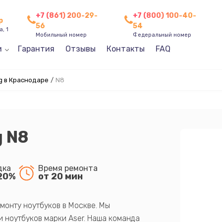
+7 (861) 200-29-
+7 (800) 100-40-
р
56
54
, 1
Мобильный номер
Федеральный номер
и
Гарантия
Отзывы
Контакты
FAQ
g в Краснодаре
/
N8
 N8
дка
Время ремонта
20%
от 20 мин
монту ноутбуков в Москве. Мы
 ноутбуков марки Aser. Наша команда