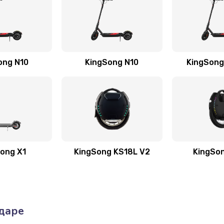
ong N10
KingSong N10
KingSong
ong X1
KingSong KS18L V2
KingSo
одаре