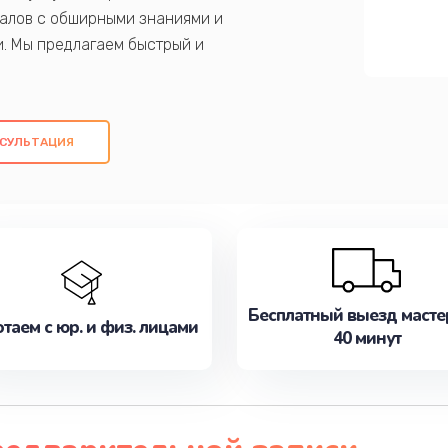
алов с обширными знаниями и
и. Мы предлагаем быстрый и
ем оригинальных компонентов, а также
ых работ. Наша цель - предоставить
ое обслуживание, удовлетворяя их
СУЛЬТАЦИЯ
медлите записаться на ремонт уже
Бесплатный выезд масте
таем с юр. и физ. лицами
40 минут