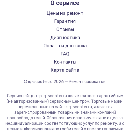
О сервисе
Hunter
Shorner
Цены на ремонт
Joyor
Гарантия
Minimotors
Отзывы
Bork
Диагностика
Segway
Оплата и доставка
KIRIN
FAQ
Контакты
Карта сайта
© iq-scooter.ru
2026
— Ремонт самокатов.
Сервисный центр iq-scooter.ru является пост гарантийным
(не авторизованным) сервисным центром. Торговые марки,
перечисленные на сайте iq-scooter.ru, являются
зарегистрированным товарными знаками компаний
правообладателей. Обозначения используется не с целью
индивидуализации соответствующих услуг по ремонту, а с
целью информирования потребителей о предоставляемых