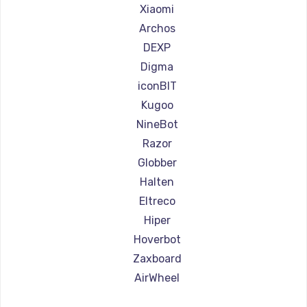
Ремонт самокатов Joyor
Xiaomi
Ремонт самокатов Minimotors
Archos
Ремонт самокатов Bork
DEXP
Ремонт самокатов Segway
Digma
Ремонт самокатов KIRIN
iconBIT
Kugoo
NineBot
Razor
Globber
Halten
Eltreco
Hiper
Hoverbot
Zaxboard
AirWheel
Midway by Yamato