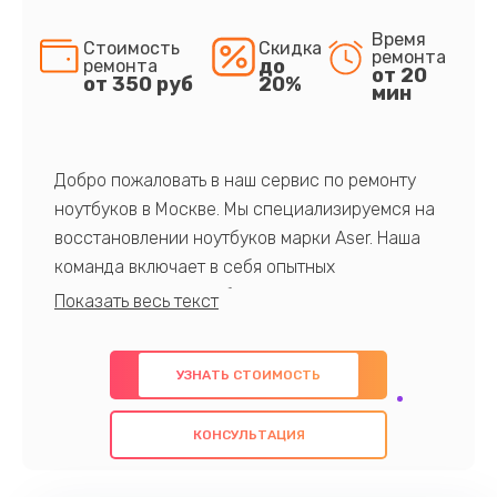
Время
Стоимость
Скидка
ремонта
до
ремонта
от 20
от 350 руб
20%
мин
Добро пожаловать в наш сервис по ремонту
ноутбуков в Москве. Мы специализируемся на
восстановлении ноутбуков марки Aser. Наша
команда включает в себя опытных
профессионалов с обширными знаниями и
многолетним опытом в данной области. Мы
предлагаем быстрый и качественный ремонт с
УЗНАТЬ СТОИМОСТЬ
использованием оригинальных компонентов, а
также гарантируем качество всех
КОНСУЛЬТАЦИЯ
проведенных работ. Наша цель - предоставить
клиентам надежное и профессиональное