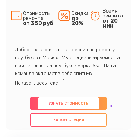
Время
Стоимость
Скидка
ремонта
до
ремонта
от 20
от 350 руб
20%
мин
Добро пожаловать в наш сервис по ремонту
ноутбуков в Москве. Мы специализируемся на
восстановлении ноутбуков марки Aser. Наша
команда включает в себя опытных
профессионалов с обширными знаниями и
многолетним опытом в данной области. Мы
предлагаем быстрый и качественный ремонт с
УЗНАТЬ СТОИМОСТЬ
использованием оригинальных компонентов, а
также гарантируем качество всех
КОНСУЛЬТАЦИЯ
проведенных работ. Наша цель - предоставить
клиентам надежное и профессиональное