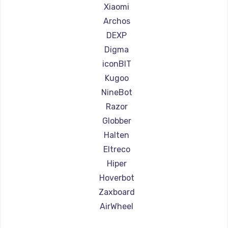
Ремонт самокатов Joyor
Xiaomi
Ремонт самокатов Minimotors
Archos
Ремонт самокатов Bork
DEXP
Ремонт самокатов Segway
Digma
Ремонт самокатов KIRIN
iconBIT
Kugoo
NineBot
Razor
Globber
Halten
Eltreco
Hiper
Hoverbot
Zaxboard
AirWheel
Midway by Yamato