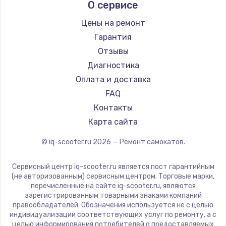
О сервисе
Hunter
Shorner
Цены на ремонт
Joyor
Гарантия
Minimotors
Отзывы
Bork
Диагностика
Segway
Оплата и доставка
KIRIN
FAQ
Контакты
Карта сайта
© iq-scooter.ru
2026
— Ремонт самокатов.
Сервисный центр iq-scooter.ru является пост гарантийным
(не авторизованным) сервисным центром. Торговые марки,
перечисленные на сайте iq-scooter.ru, являются
зарегистрированным товарными знаками компаний
правообладателей. Обозначения используется не с целью
индивидуализации соответствующих услуг по ремонту, а с
целью информирования потребителей о предоставляемых