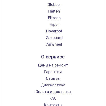
Globber
Halten
Eltreco
Hiper
Hoverbot
Zaxboard
AirWheel
Midway by Yamato
О сервисе
Hunter
Shorner
Цены на ремонт
Joyor
Гарантия
Minimotors
Отзывы
Bork
Диагностика
Segway
Оплата и доставка
KIRIN
FAQ
Контакты