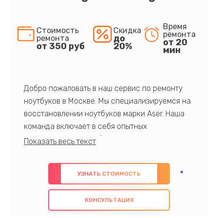
Время
Стоимость
Скидка
ремонта
до
ремонта
от 20
от 350 руб
20%
мин
Добро пожаловать в наш сервис по ремонту
ноутбуков в Москве. Мы специализируемся на
восстановлении ноутбуков марки Aser. Наша
команда включает в себя опытных
профессионалов с обширными знаниями и
многолетним опытом в данной области. Мы
предлагаем быстрый и качественный ремонт с
УЗНАТЬ СТОИМОСТЬ
использованием оригинальных компонентов, а
также гарантируем качество всех
КОНСУЛЬТАЦИЯ
проведенных работ. Наша цель - предоставить
клиентам надежное и профессиональное