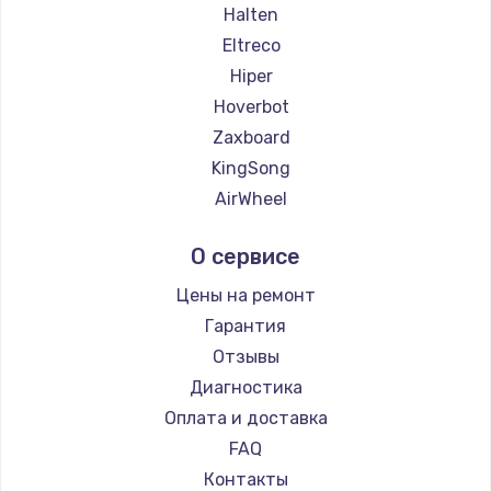
Halten
Eltreco
Hiper
Hoverbot
Zaxboard
KingSong
AirWheel
Midway by Yamato
О сервисе
Hunter
Shorner
Цены на ремонт
Joyor
Гарантия
Minimotors
Отзывы
Bork
Диагностика
Segway
Оплата и доставка
KIRIN
FAQ
Контакты