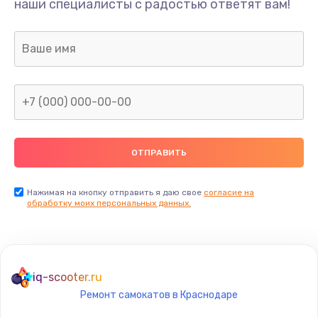
наши специалисты с радостью ответят вам!
1300 руб.
Заказать
Ремонт капиллярной трубки
400 руб.
Заказать
Замена блока питания
1000 руб.
Заказать
Нажимая на кнопку отправить я даю свое
согласие на
обработку моих персональных данных.
Прошивка / разблокировка
900 руб.
Заказать
iq-scooter.ru
Ремонт самокатов в Краснодаре
Замена термостата