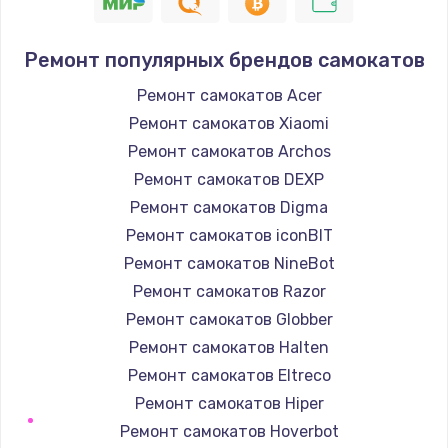
1400 руб.
Заказать
Ремонт популярных брендов самокатов
Замена / ремонт электронного модуля
Ремонт самокатов Acer
управления
Ремонт самокатов Xiaomi
600 руб.
Ремонт самокатов Archos
Заказать
Ремонт самокатов DEXP
Ремонт самокатов Digma
Замена конфорки
Ремонт самокатов iconBIT
1100 руб.
Ремонт самокатов NineBot
Заказать
Ремонт самокатов Razor
Ремонт самокатов Globber
Замена платы сенсора
Ремонт самокатов Halten
900 руб.
Ремонт самокатов Eltreco
Заказать
Ремонт самокатов Hiper
Ремонт самокатов Hoverbot
Замена регулятора режимов конфорки