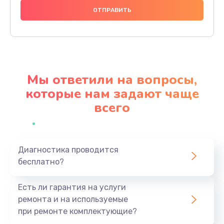
1000 руб.
Заказать
Ремонт материнской платы
4500 руб.
Мы ответили на вопросы,
Заказать
которые нам задают чаще
всего
Профилактическая чистка
1000 руб.
Заказать
Диагностика проводится
бесплатно?
Прошивка BIOS
1920 руб.
Есть ли гарантия на услуги
Заказать
ремонта и на используемые
при ремонте комплектующие?
Замена северного моста