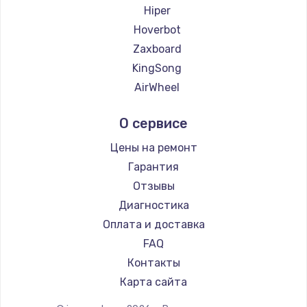
2500 руб.
Hiper
Hoverbot
Заказать
Zaxboard
Замена электроконфорки
KingSong
1300 руб.
AirWheel
Midway by Yamato
Заказать
О сервисе
Hunter
Техобслуживание
Shorner
Цены на ремонт
900 руб.
Joyor
Гарантия
Minimotors
Заказать
Отзывы
Bork
Диагностика
Установка / подключение / демонтаж
Segway
Оплата и доставка
1300 руб.
KIRIN
FAQ
Заказать
Контакты
Карта сайта
Прошивка