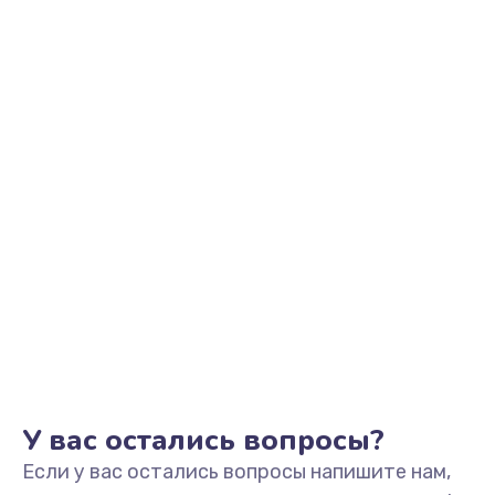
2500 руб.
Заказать
Замена видеоадаптера (видеокарты)
1800 руб.
Заказать
Замена, перепайка чипа
1300 руб.
Заказать
Замена HDMI-разъема
650 руб.
Заказать
У вас остались вопросы?
Если у вас остались вопросы напишите нам,
Замена/Pемонт карбюратора