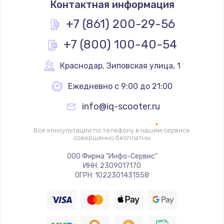
Контактная информация
1200 руб.
Заказать
+7 (861) 200-29-56
+7 (800) 100-40-54
Замена реле
1000 руб.
Краснодар
,
 Зиповская улица, 1
Заказать
Ежедневно с 9:00 до 21:00
Замена термопредохранителя
info@iq-scooter.ru
700 руб.
Заказать
Все консультации по телефону в нашем сервисе
совершенно бесплатны
Замена ТЭНа
ООО Фирма "Инфо-Сервис"
ИНН: 2309017170
2500 руб.
ОГРН: 1022301431558
Заказать
Замена шнура