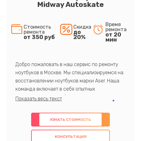
Midway Autoskate
Время
Стоимость
Скидка
ремонта
до
ремонта
от 20
от 350 руб
20%
мин
Добро пожаловать в наш сервис по ремонту
ноутбуков в Москве. Мы специализируемся на
восстановлении ноутбуков марки Aser. Наша
команда включает в себя опытных
профессионалов с обширными знаниями и
многолетним опытом в данной области. Мы
предлагаем быстрый и качественный ремонт с
УЗНАТЬ СТОИМОСТЬ
использованием оригинальных компонентов, а
также гарантируем качество всех
КОНСУЛЬТАЦИЯ
проведенных работ. Наша цель - предоставить