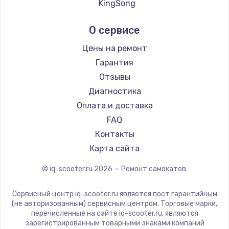
KingSong
AirWheel
О сервисе
Hunter
Shorner
Цены на ремонт
Joyor
Гарантия
Minimotors
Отзывы
Bork
Диагностика
Segway
Оплата и доставка
KIRIN
FAQ
Контакты
Карта сайта
© iq-scooter.ru
2026
— Ремонт самокатов.
Сервисный центр iq-scooter.ru является пост гарантийным
(не авторизованным) сервисным центром. Торговые марки,
перечисленные на сайте iq-scooter.ru, являются
зарегистрированным товарными знаками компаний