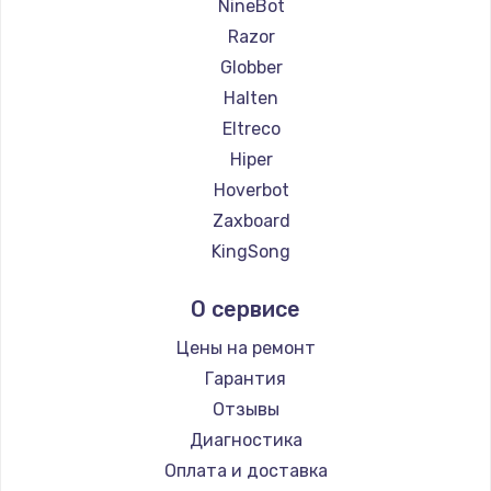
NineBot
Razor
Globber
Halten
Eltreco
Hiper
Hoverbot
Zaxboard
KingSong
AirWheel
О сервисе
Hunter
Shorner
Цены на ремонт
Joyor
Гарантия
Minimotors
Отзывы
Bork
Диагностика
Segway
Оплата и доставка