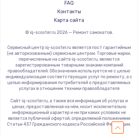
KIRIN
FAQ
Контакты
Карта сайта
© iq-scooter.ru
2026
— Ремонт самокатов.
Сервисный центр iq-scooter.ru является пост гарантийным
(не авторизованным) сервисным центром. Торговые марки,
перечисленные на сайте iq-scooter.ru, являются
зарегистрированным товарными знаками компаний
правообладателей. Обозначения используется не с целью
индивидуализации соответствующих услуг по ремонту, а с
целью информирования потребителей о предоставляемых
услугах в отношении техники правообладателя
Сайт iq-scooter.ru, а также вся информация об услугах и
ценах, предоставленная на нём, носит исключительно
информационный характер и ни при каких условиях не
является публичной офертой, определяемой положениями
Статьи 437 Гражданского кодекса Российской Федерации.