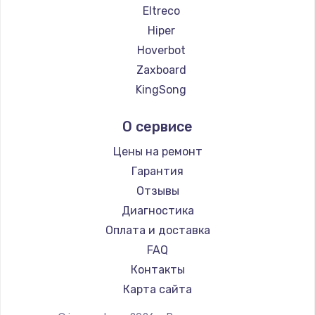
2500 руб.
Eltreco
Hiper
Заказать
Hoverbot
Замена электроконфорки
Zaxboard
1300 руб.
KingSong
AirWheel
Заказать
О сервисе
Hunter
Техобслуживание
Shorner
Цены на ремонт
900 руб.
Joyor
Гарантия
Minimotors
Заказать
Отзывы
Bork
Диагностика
Установка / подключение / демонтаж
Segway
Оплата и доставка
1300 руб.
KIRIN
FAQ
Заказать
Контакты
Карта сайта
Прошивка