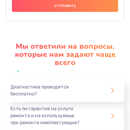
1000 руб.
Заказать
Ремонт материнской платы
4500 руб.
Мы ответили на вопросы,
Заказать
которые нам задают чаще
всего
Профилактическая чистка
1000 руб.
Заказать
Диагностика проводится
бесплатно?
Прошивка BIOS
1920 руб.
Есть ли гарантия на услуги
Заказать
ремонта и на используемые
при ремонте комплектующие?
Замена северного моста