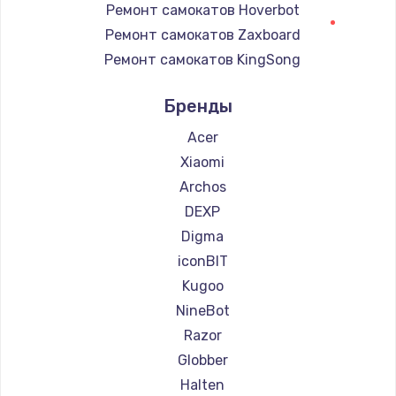
Ремонт самокатов Hoverbot
900 руб.
Ремонт самокатов Zaxboard
Заказать
Ремонт самокатов KingSong
Ремонт самокатов AirWheel
Замена сенсорного датчика
Бренды
Ремонт самокатов Hunter
1300 руб.
Ремонт самокатов Shorner
Acer
Заказать
Ремонт самокатов Joyor
Xiaomi
Ремонт самокатов Minimotors
Archos
Замена сигнальной лампы
Ремонт самокатов Bork
DEXP
1200 руб.
Ремонт самокатов Segway
Digma
Заказать
Ремонт самокатов KIRIN
iconBIT
Замена системной платы
Kugoo
1500 руб.
NineBot
Razor
Заказать
Globber
Замена температурного датчика
Halten