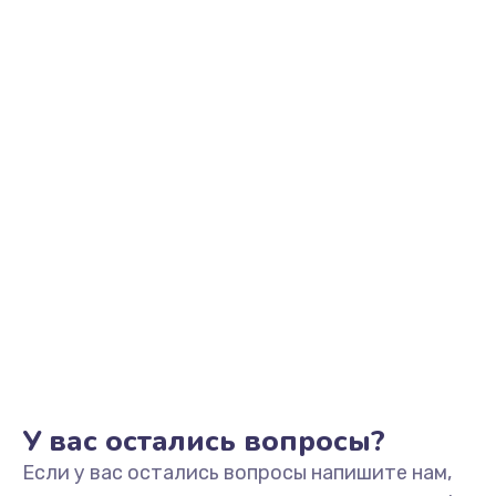
2500 руб.
Заказать
Замена видеоадаптера (видеокарты)
1800 руб.
Заказать
Замена, перепайка чипа
1300 руб.
Заказать
Замена HDMI-разъема
650 руб.
Заказать
У вас остались вопросы?
Если у вас остались вопросы напишите нам,
Замена/Pемонт карбюратора