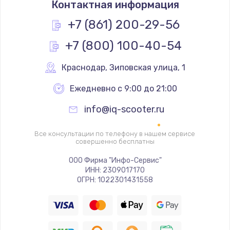
Контактная информация
1200 руб.
Заказать
+7 (861) 200-29-56
+7 (800) 100-40-54
Замена реле
1000 руб.
Краснодар
,
 Зиповская улица, 1
Заказать
Ежедневно с 9:00 до 21:00
Замена термопредохранителя
info@iq-scooter.ru
700 руб.
Заказать
Все консультации по телефону в нашем сервисе
совершенно бесплатны
Замена ТЭНа
ООО Фирма "Инфо-Сервис"
ИНН: 2309017170
2500 руб.
ОГРН: 1022301431558
Заказать
Замена шнура