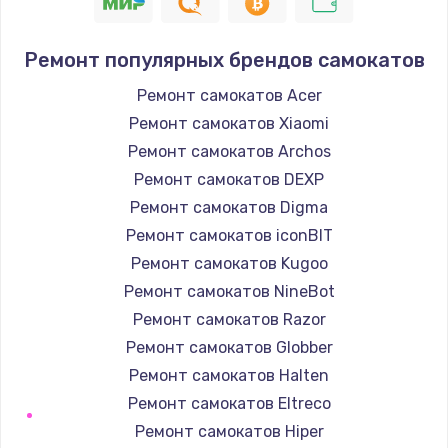
1400 руб.
Заказать
Ремонт популярных брендов самокатов
Замена / ремонт электронного модуля
Ремонт самокатов Acer
управления
Ремонт самокатов Xiaomi
600 руб.
Ремонт самокатов Archos
Заказать
Ремонт самокатов DEXP
Ремонт самокатов Digma
Замена конфорки
Ремонт самокатов iconBIT
1100 руб.
Ремонт самокатов Kugoo
Заказать
Ремонт самокатов NineBot
Ремонт самокатов Razor
Замена платы сенсора
Ремонт самокатов Globber
900 руб.
Ремонт самокатов Halten
Заказать
Ремонт самокатов Eltreco
Ремонт самокатов Hiper
Замена регулятора режимов конфорки