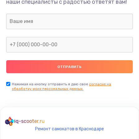
наши специалисты с радостью ответят вам!
1300 руб.
Заказать
Ремонт капиллярной трубки
400 руб.
Заказать
Замена блока питания
1000 руб.
Заказать
Нажимая на кнопку отправить я даю свое
согласие на
обработку моих персональных данных.
Прошивка / разблокировка
900 руб.
Заказать
iq-scooter.ru
Ремонт самокатов в Краснодаре
Замена термостата