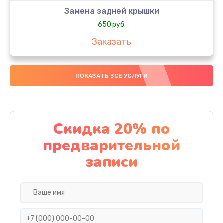
Замена задней крышки
650 руб.
Заказать
Замена аккумулятора
ПОКАЗАТЬ ВСЕ УСЛУГИ
4000 руб.
Заказать
Замена материнской платы
Скидка 20% по
1100 руб.
предварительной
Заказать
записи
Замена масла
750 руб.
Заказать