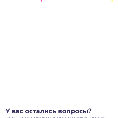
Ремонт цепи питания
2500 руб.
Заказать
Замена видеоадаптера (видеокарты)
1800 руб.
Заказать
Замена, перепайка чипа
1300 руб.
Заказать
Замена HDMI-разъема
650 руб.
Заказать
У вас остались вопросы?