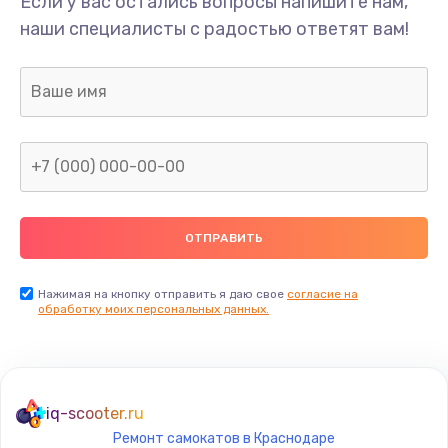
Если у вас остались вопросы напишите нам,
Замена/Pемонт карбюратора
наши специалисты с радостью ответят вам!
1300 руб.
Заказать
Ремонт капиллярной трубки
400 руб.
Заказать
Замена блока питания
1000 руб.
Заказать
Нажимая на кнопку отправить я даю свое
согласие на
обработку моих персональных данных.
Прошивка / разблокировка
900 руб.
Заказать
iq-scooter.ru
Ремонт самокатов в Краснодаре