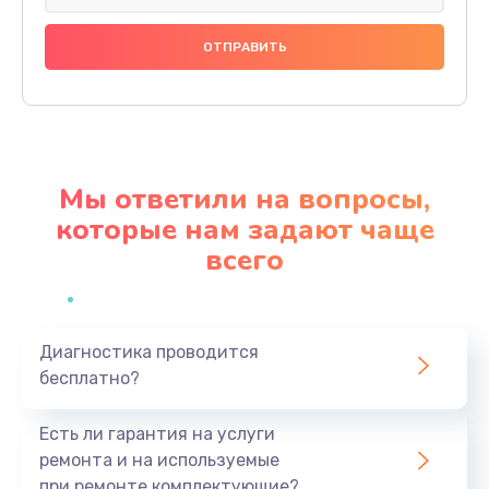
Замена праймера
1000 руб.
Заказать
Ремонт материнской платы
4500 руб.
Мы ответили на вопросы,
Заказать
которые нам задают чаще
всего
Профилактическая чистка
1000 руб.
Заказать
Диагностика проводится
бесплатно?
Прошивка BIOS
1920 руб.
Есть ли гарантия на услуги
Заказать
ремонта и на используемые
при ремонте комплектующие?