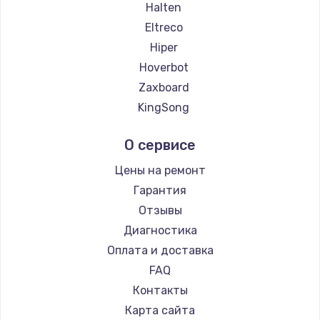
Замена температурного датчика
Halten
2500 руб.
Eltreco
Hiper
Заказать
Hoverbot
Замена электроконфорки
Zaxboard
1300 руб.
KingSong
AirWheel
Заказать
О сервисе
Midway by Yamato
Техобслуживание
Hunter
Цены на ремонт
900 руб.
Shorner
Гарантия
Joyor
Заказать
Отзывы
Bork
Диагностика
Установка / подключение / демонтаж
Segway
Оплата и доставка
1300 руб.
KIRIN
FAQ
Заказать
Контакты
Карта сайта