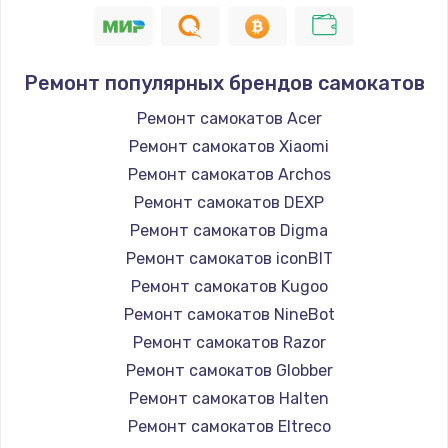
1400 руб.
Заказать
Ремонт популярных брендов самокатов
Замена / ремонт электронного модуля
Ремонт самокатов Acer
управления
Ремонт самокатов Xiaomi
600 руб.
Ремонт самокатов Archos
Заказать
Ремонт самокатов DEXP
Ремонт самокатов Digma
Замена конфорки
Ремонт самокатов iconBIT
1100 руб.
Ремонт самокатов Kugoo
Заказать
Ремонт самокатов NineBot
Ремонт самокатов Razor
Замена платы сенсора
Ремонт самокатов Globber
900 руб.
Ремонт самокатов Halten
Заказать
Ремонт самокатов Eltreco