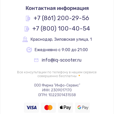
Замена термостата
Контактная информация
1200 руб.
Заказать
+7 (861) 200-29-56
+7 (800) 100-40-54
Замена реле
1000 руб.
Краснодар
,
 Зиповская улица, 1
Заказать
Ежедневно с 9:00 до 21:00
Замена термопредохранителя
info@iq-scooter.ru
700 руб.
Заказать
Все консультации по телефону в нашем сервисе
совершенно бесплатны
Замена ТЭНа
ООО Фирма "Инфо-Сервис"
ИНН: 2309017170
2500 руб.
ОГРН: 1022301431558
Заказать
Замена шнура