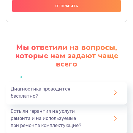
1000 руб.
Заказать
Ремонт материнской платы
4500 руб.
Мы ответили на вопросы,
Заказать
которые нам задают чаще
всего
Профилактическая чистка
1000 руб.
Заказать
Диагностика проводится
бесплатно?
Прошивка BIOS
1920 руб.
Есть ли гарантия на услуги
Заказать
ремонта и на используемые
при ремонте комплектующие?
Замена северного моста