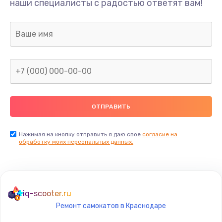
наши специалисты с радостью ответят вам!
1300 руб.
Заказать
Ремонт капиллярной трубки
400 руб.
Заказать
Замена блока питания
1000 руб.
Заказать
Нажимая на кнопку отправить я даю свое
согласие на
обработку моих персональных данных.
Прошивка / разблокировка
900 руб.
Заказать
iq-scooter.ru
Ремонт самокатов в Краснодаре
Замена термостата