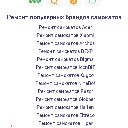
1400 руб.
Заказать
Ремонт популярных брендов самокатов
Замена / ремонт электронного модуля
Ремонт самокатов Acer
управления
Ремонт самокатов Xiaomi
600 руб.
Ремонт самокатов Archos
Заказать
Ремонт самокатов DEXP
Ремонт самокатов Digma
Замена конфорки
Ремонт самокатов iconBIT
1100 руб.
Ремонт самокатов Kugoo
Заказать
Ремонт самокатов NineBot
Ремонт самокатов Razor
Замена платы сенсора
Ремонт самокатов Globber
900 руб.
Ремонт самокатов Halten
Заказать
Ремонт самокатов Eltreco
Ремонт самокатов Hiper
Замена регулятора режимов конфорки