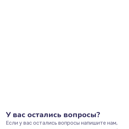
2500 руб.
Заказать
Замена видеоадаптера (видеокарты)
1800 руб.
Заказать
Замена, перепайка чипа
1300 руб.
Заказать
Замена HDMI-разъема
650 руб.
Заказать
У вас остались вопросы?
Если у вас остались вопросы напишите нам,
Замена/Pемонт карбюратора