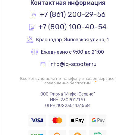
Контактная информация
1200 руб.
Заказать
+7 (861) 200-29-56
+7 (800) 100-40-54
Замена реле
1000 руб.
Краснодар
,
 Зиповская улица, 1
Заказать
Ежедневно с 9:00 до 21:00
Замена термопредохранителя
info@iq-scooter.ru
700 руб.
Заказать
Все консультации по телефону в нашем сервисе
совершенно бесплатны
Замена ТЭНа
ООО Фирма "Инфо-Сервис"
ИНН: 2309017170
2500 руб.
ОГРН: 1022301431558
Заказать
Замена шнура