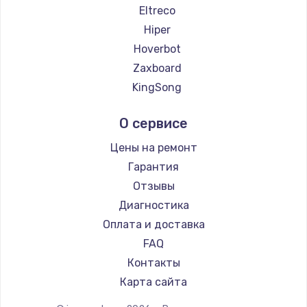
2500 руб.
Eltreco
Hiper
Заказать
Hoverbot
Замена электроконфорки
Zaxboard
1300 руб.
KingSong
AirWheel
Заказать
О сервисе
Midway by Yamato
Техобслуживание
Hunter
Цены на ремонт
900 руб.
Shorner
Гарантия
Joyor
Заказать
Отзывы
Bork
Диагностика
Установка / подключение / демонтаж
Segway
Оплата и доставка
1300 руб.
KIRIN
FAQ
Заказать
Контакты
Карта сайта
Прошивка