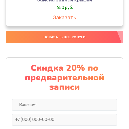
650 руб.
Заказать
Замена аккумулятора
ПОКАЗАТЬ ВСЕ УСЛУГИ
4000 руб.
Заказать
Замена материнской платы
Скидка 20% по
1100 руб.
предварительной
Заказать
записи
Замена масла
750 руб.
Заказать
Замена праймера