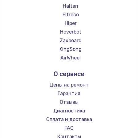
Halten
Eltreco
Hiper
Hoverbot
Zaxboard
KingSong
AirWheel
Midway by Yamato
О сервисе
Hunter
Shorner
Цены на ремонт
Joyor
Гарантия
Minimotors
Отзывы
Bork
Диагностика
Segway
Оплата и доставка
KIRIN
FAQ
Контакты