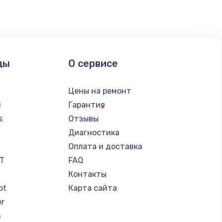
ать
ать
ды
О сервисе
ать
Цены на ремонт
ать
i
Гарантия
s
Отзывы
ать
Диагностика
a
Оплата и доставка
ать
IT
FAQ
Контакты
ать
ot
Карта сайта
er
ать
n