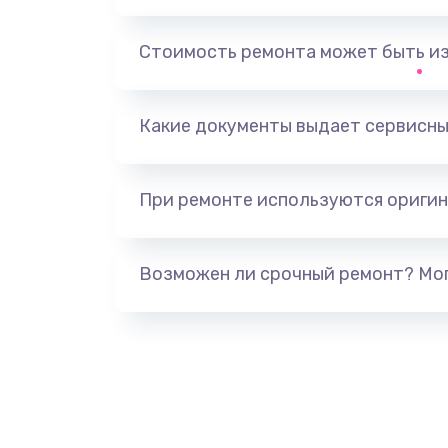
Замена, перепайка чипа
Стоимость ремонта может быть и
Замена HDMI-разъема
Какие документы выдает сервисны
Замена/Pемонт карбюратора
При ремонте используются оригин
Ремонт капиллярной трубки
Замена блока питания
Возможен ли срочный ремонт? Мог
Прошивка / разблокировка
Замена термостата
Замена реле