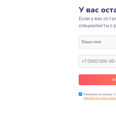
У вас ос
700 руб.
Заказ
Если у вас оста
специалисты с 
2500 руб.
Заказ
1400 руб.
Заказ
модуля
600 руб.
Заказ
1100 руб.
Заказ
900 руб.
Заказ
Нажимая на кнопку о
обработку моих перс
нфорки
900 руб.
Заказ