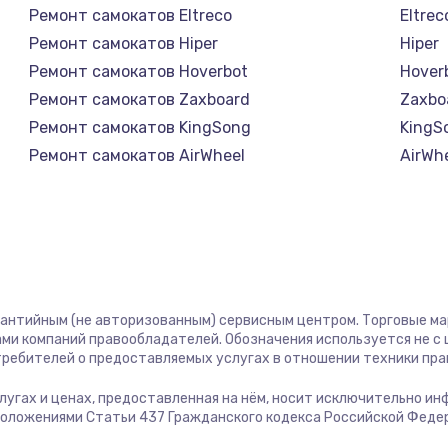
Ремонт самокатов Eltreco
Eltrec
1400 руб.
Заказ
Ремонт самокатов Hiper
Hiper
Ремонт самокатов Hoverbot
Hover
580 руб.
Заказ
Ремонт самокатов Zaxboard
Zaxbo
Ремонт самокатов KingSong
KingS
500 руб.
Заказ
Ремонт самокатов AirWheel
AirWh
Ремонт самокатов Midway by Yamato
Midwa
1000 руб.
Заказ
Ремонт самокатов Hunter
Hunte
Ремонт самокатов Shorner
Shorn
700 руб.
Заказ
Ремонт самокатов Joyor
Joyor
Ремонт самокатов Minimotors
Minim
600 руб.
Заказ
рантийным (не авторизованным) сервисным центром. Торговые марк
Ремонт самокатов Bork
Bork
ми компаний правообладателей. Обозначения используется не 
Ремонт самокатов Segway
Segw
отребителей о предоставляемых услугах в отношении техники пр
850 руб.
Заказ
Ремонт самокатов KIRIN
KIRIN
услугах и ценах, предоставленная на нём, носит исключительно и
положениями Статьи 437 Гражданского кодекса Российской Феде
2260 руб.
Заказ