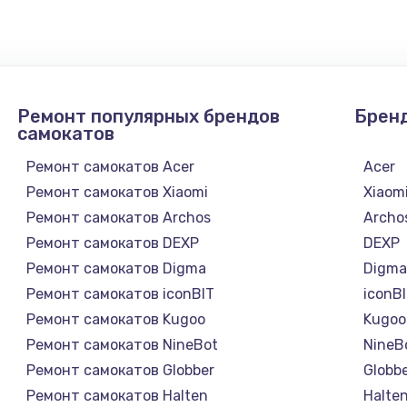
1300 руб.
Заказ
1200 руб.
Заказ
Ремонт популярных брендов
Брен
1500 руб.
Заказ
самокатов
Ремонт самокатов Acer
Acer
а
2500 руб.
Заказ
Ремонт самокатов Xiaomi
Xiaom
Ремонт самокатов Archos
Archo
1300 руб.
Заказ
Ремонт самокатов DEXP
DEXP
Ремонт самокатов Digma
Digm
900 руб.
Заказ
Ремонт самокатов iconBIT
iconB
Ремонт самокатов Kugoo
Kugoo
онтаж
1300 руб.
Заказ
Ремонт самокатов NineBot
NineB
Ремонт самокатов Globber
Globb
1400 руб.
Заказ
Ремонт самокатов Halten
Halte