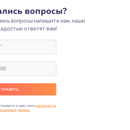
тались вопросы?
ать
лись вопросы напишите нам, наши
радостью ответят вам!
ать
ать
ать
ать
ать
тправить я даю свое
согласие на
ональных данных.
ать