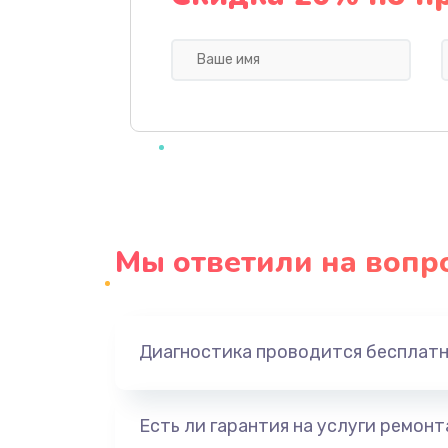
Профилактическая чистка
Прошивка BIOS
Замена северного моста
Ремонт южного моста
Мы ответили на вопр
Замена батарейки BIOS
Настройка BIOS
Диагностика проводится бесплат
Ремонт цепи питания
Есть ли гарантия на услуги ремон
Замена видеоадаптера (видеок