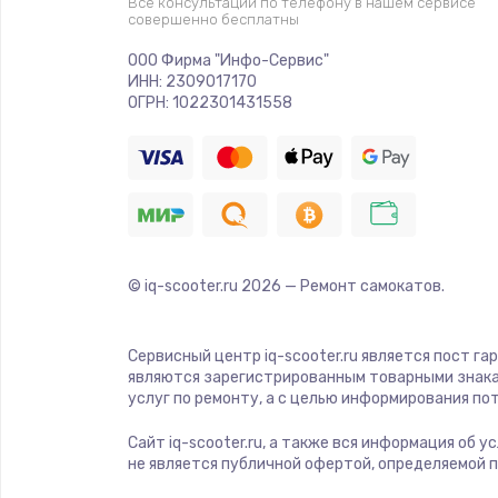
Все консультации по телефону в нашем сервисе
совершенно бесплатны
Ремонт платы электроники
ООО Фирма "Инфо-Сервис"
ИНН: 2309017170
Комплексная чистка
ОГРН: 1022301431558
Замена датчиков
Замена шнура питания
© iq-scooter.ru
2026
— Ремонт самокатов.
Ремонт кнопки
Настройка
Сервисный центр iq-scooter.ru является пост га
являются зарегистрированным товарными знака
услуг по ремонту, а с целью информирования п
Ремонт корпуса
Сайт iq-scooter.ru, а также вся информация об 
не является публичной офертой, определяемой 
Устранение ошибок