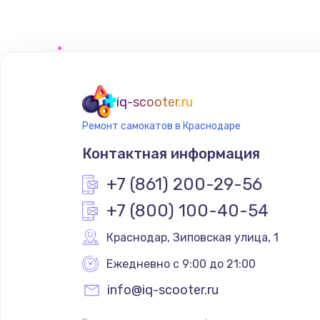
Замена сенсорного датчика
Замена сигнальной лампы
Замена системной платы
iq-scooter.ru
Ремонт самокатов в Краснодаре
Замена температурного датчик
Контактная информация
Замена электроконфорки
+7 (861) 200-29-56
+7 (800) 100-40-54
Техобслуживание
Краснодар
,
 Зиповская улица, 1
Установка / подключение / дем
Ежедневно с 9:00 до 21:00
info@iq-scooter.ru
Прошивка