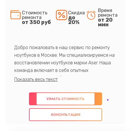
Время
Стоимость
Скидка
ремонта
до
ремонта
от 20
от 350 руб
20%
мин
Добро пожаловать в наш сервис по ремонту
ноутбуков в Москве. Мы специализируемся на
восстановлении ноутбуков марки Aser. Наша
команда включает в себя опытных
профессионалов с обширными знаниями и
многолетним опытом в данной области. Мы
предлагаем быстрый и качественный ремонт с
УЗНАТЬ СТОИМОСТЬ
использованием оригинальных компонентов, а
также гарантируем качество всех
КОНСУЛЬТАЦИЯ
проведенных работ. Наша цель - предоставить
клиентам надежное и профессиональное