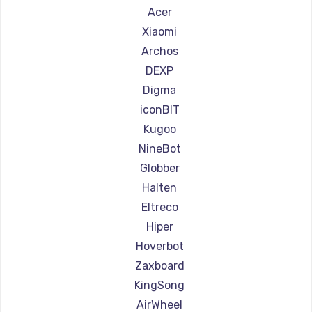
Ремонт самокатов Shorner
Acer
Ремонт самокатов Joyor
Xiaomi
Ремонт самокатов Minimotors
Archos
Ремонт самокатов Bork
DEXP
Ремонт самокатов Segway
Digma
Ремонт самокатов KIRIN
iconBIT
Kugoo
NineBot
Globber
Halten
Eltreco
Hiper
Hoverbot
Zaxboard
KingSong
AirWheel