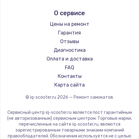
Midway by Yamato
О сервисе
Hunter
Shorner
Цены на ремонт
Joyor
Гарантия
Minimotors
Отзывы
Bork
Диагностика
Segway
Оплата и доставка
KIRIN
FAQ
Контакты
Карта сайта
© iq-scooter.ru
2026
— Ремонт самокатов.
Сервисный центр iq-scooter.ru является пост гарантийным
(не авторизованным) сервисным центром. Торговые марки,
перечисленные на сайте iq-scooter.ru, являются
зарегистрированным товарными знаками компаний
правообладателей. Обозначения используется не с целью