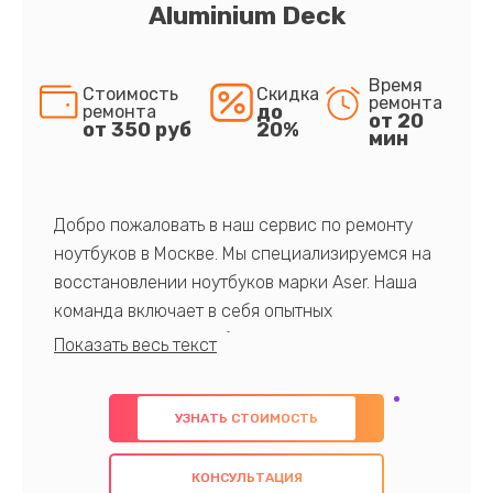
Aluminium Deck
Время
Стоимость
Скидка
ремонта
до
ремонта
от 20
от 350 руб
20%
мин
Добро пожаловать в наш сервис по ремонту
ноутбуков в Москве. Мы специализируемся на
восстановлении ноутбуков марки Aser. Наша
команда включает в себя опытных
профессионалов с обширными знаниями и
многолетним опытом в данной области. Мы
предлагаем быстрый и качественный ремонт с
УЗНАТЬ СТОИМОСТЬ
использованием оригинальных компонентов, а
также гарантируем качество всех
КОНСУЛЬТАЦИЯ
проведенных работ. Наша цель - предоставить