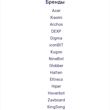
Бренды
Ремонт самокатов Hunter
Ремонт самокатов Shorner
Acer
Ремонт самокатов Joyor
Xiaomi
Ремонт самокатов Minimotors
Archos
Ремонт самокатов Bork
DEXP
Ремонт самокатов Segway
Digma
Ремонт самокатов KIRIN
iconBIT
Kugoo
NineBot
Globber
Halten
Eltreco
Hiper
Hoverbot
Zaxboard
KingSong