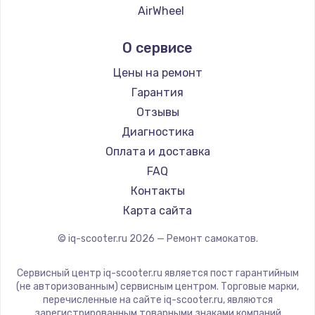
AirWheel
Midway by Yamato
О сервисе
Hunter
Shorner
Цены на ремонт
Joyor
Гарантия
Minimotors
Отзывы
Bork
Диагностика
Segway
Оплата и доставка
KIRIN
FAQ
Контакты
Карта сайта
© iq-scooter.ru
2026
— Ремонт самокатов.
Сервисный центр iq-scooter.ru является пост гарантийным
(не авторизованным) сервисным центром. Торговые марки,
перечисленные на сайте iq-scooter.ru, являются
зарегистрированным товарными знаками компаний