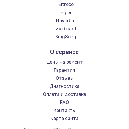
2500 руб.
Eltreco
Hiper
Заказать
Hoverbot
Замена электроконфорки
Zaxboard
1300 руб.
KingSong
AirWheel
Заказать
О сервисе
Midway by Yamato
Техобслуживание
Hunter
Цены на ремонт
900 руб.
Shorner
Гарантия
Joyor
Заказать
Отзывы
Minimotors
Диагностика
Установка / подключение / демонтаж
Bork
Оплата и доставка
1300 руб.
KIRIN
FAQ
Заказать
Контакты
Карта сайта
Прошивка