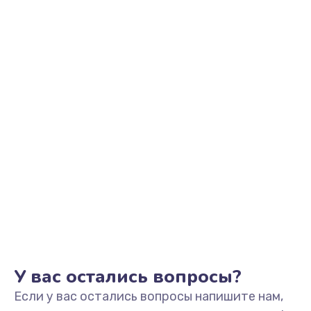
2500 руб.
Заказать
Замена видеоадаптера (видеокарты)
1800 руб.
Заказать
Замена, перепайка чипа
1300 руб.
Заказать
Замена HDMI-разъема
650 руб.
Заказать
У вас остались вопросы?
Если у вас остались вопросы напишите нам,
Замена/Pемонт карбюратора