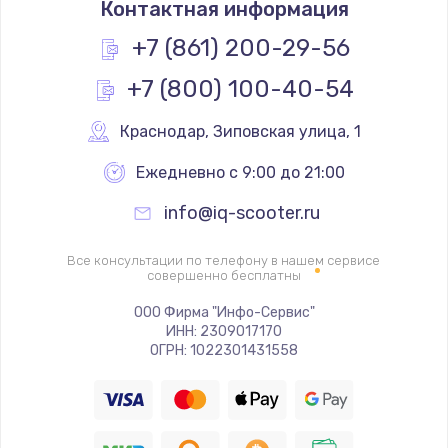
Контактная информация
1200 руб.
Заказать
+7 (861) 200-29-56
+7 (800) 100-40-54
Замена реле
1000 руб.
Краснодар
,
 Зиповская улица, 1
Заказать
Ежедневно с 9:00 до 21:00
Замена термопредохранителя
info@iq-scooter.ru
700 руб.
Заказать
Все консультации по телефону в нашем сервисе
совершенно бесплатны
Замена ТЭНа
ООО Фирма "Инфо-Сервис"
ИНН: 2309017170
2500 руб.
ОГРН: 1022301431558
Заказать
Замена шнура