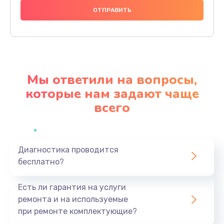
1000 руб.
Заказать
Ремонт материнской платы
4500 руб.
Мы ответили на вопросы,
Заказать
которые нам задают чаще
всего
Профилактическая чистка
1000 руб.
Заказать
Диагностика проводится
бесплатно?
Прошивка BIOS
1920 руб.
Есть ли гарантия на услуги
Заказать
ремонта и на используемые
при ремонте комплектующие?
Замена северного моста