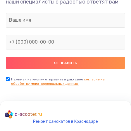
наши специалисты с радостью ответят вам!
1300 руб.
Заказать
Ремонт капиллярной трубки
400 руб.
Заказать
Замена блока питания
1000 руб.
Заказать
Нажимая на кнопку отправить я даю свое
согласие на
обработку моих персональных данных.
Прошивка / разблокировка
900 руб.
Заказать
iq-scooter.ru
Ремонт самокатов в Краснодаре
Замена термостата