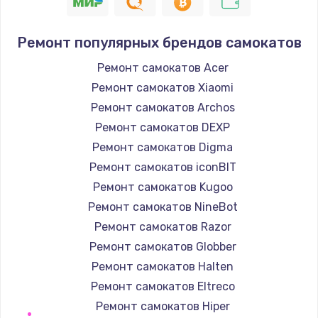
1400 руб.
Заказать
Ремонт популярных брендов самокатов
Замена / ремонт электронного модуля
Ремонт самокатов Acer
управления
Ремонт самокатов Xiaomi
600 руб.
Ремонт самокатов Archos
Заказать
Ремонт самокатов DEXP
Ремонт самокатов Digma
Замена конфорки
Ремонт самокатов iconBIT
1100 руб.
Ремонт самокатов Kugoo
Заказать
Ремонт самокатов NineBot
Ремонт самокатов Razor
Замена платы сенсора
Ремонт самокатов Globber
900 руб.
Ремонт самокатов Halten
Заказать
Ремонт самокатов Eltreco
Ремонт самокатов Hiper
Замена регулятора режимов конфорки