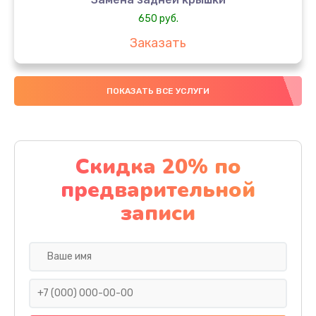
650 руб.
Заказать
Замена аккумулятора
ПОКАЗАТЬ ВСЕ УСЛУГИ
4000 руб.
Заказать
Замена материнской платы
Скидка 20% по
1100 руб.
предварительной
Заказать
записи
Замена масла
750 руб.
Заказать
Замена праймера