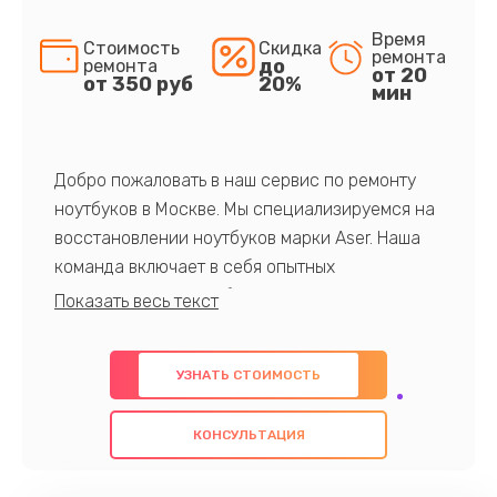
Время
Стоимость
Скидка
ремонта
до
ремонта
от 20
от 350 руб
20%
мин
Добро пожаловать в наш сервис по ремонту
ноутбуков в Москве. Мы специализируемся на
восстановлении ноутбуков марки Aser. Наша
команда включает в себя опытных
профессионалов с обширными знаниями и
многолетним опытом в данной области. Мы
предлагаем быстрый и качественный ремонт с
УЗНАТЬ СТОИМОСТЬ
использованием оригинальных компонентов, а
также гарантируем качество всех
КОНСУЛЬТАЦИЯ
проведенных работ. Наша цель - предоставить
клиентам надежное и профессиональное