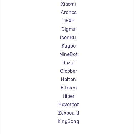
Ремонт самокатов Joyor
Xiaomi
Ремонт самокатов Minimotors
Archos
Ремонт самокатов Bork
DEXP
Ремонт самокатов Segway
Digma
Ремонт самокатов KIRIN
iconBIT
Kugoo
NineBot
Razor
Globber
Halten
Eltreco
Hiper
Hoverbot
Zaxboard
KingSong
AirWheel