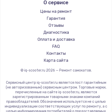
О сервисе
Midway by Yamato
Hunter
Цены на ремонт
Joyor
Гарантия
Minimotors
Отзывы
Bork
Диагностика
Segway
Оплата и доставка
KIRIN
FAQ
Контакты
Карта сайта
© iq-scooter.ru
2026
— Ремонт самокатов.
Сервисный центр iq-scooter.ru является пост гарантийным
(не авторизованным) сервисным центром. Торговые марки,
перечисленные на сайте iq-scooter.ru, являются
зарегистрированным товарными знаками компаний
правообладателей. Обозначения используется не с целью
индивидуализации соответствующих услуг по ремонту, а с
целью информирования потребителей о предоставляемых