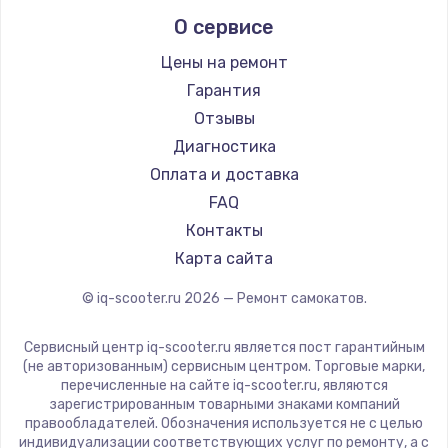
Midway by Yamato
О сервисе
Hunter
Shorner
Цены на ремонт
Joyor
Гарантия
Minimotors
Отзывы
Bork
Диагностика
Segway
Оплата и доставка
KIRIN
FAQ
Контакты
Карта сайта
© iq-scooter.ru
2026
— Ремонт самокатов.
Сервисный центр iq-scooter.ru является пост гарантийным
(не авторизованным) сервисным центром. Торговые марки,
перечисленные на сайте iq-scooter.ru, являются
зарегистрированным товарными знаками компаний
правообладателей. Обозначения используется не с целью
индивидуализации соответствующих услуг по ремонту, а с