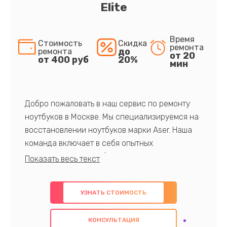
Elite
Время
Стоимость
Скидка
ремонта
до
ремонта
от 20
от 400 руб
20%
мин
Добро пожаловать в наш сервис по ремонту
ноутбуков в Москве. Мы специализируемся на
восстановлении ноутбуков марки Aser. Наша
команда включает в себя опытных
профессионалов с обширными знаниями и
многолетним опытом в данной области. Мы
предлагаем быстрый и качественный ремонт с
УЗНАТЬ СТОИМОСТЬ
использованием оригинальных компонентов, а
также гарантируем качество всех
КОНСУЛЬТАЦИЯ
проведенных работ. Наша цель - предоставить