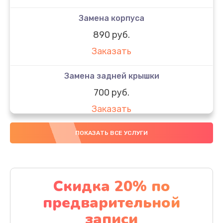
Замена корпуса
890 руб.
Заказать
Замена задней крышки
700 руб.
Заказать
Комплексная чистка
ПОКАЗАТЬ ВСЕ УСЛУГИ
900 руб.
Заказать
Скидка 20% по
Замена стекла
предварительной
1100 руб.
записи