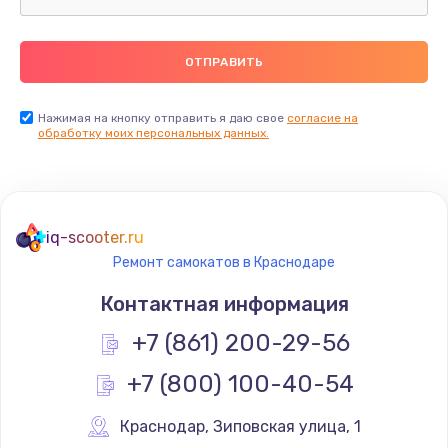
750 руб.
Заказать
Установка драйверов
Нажимая на кнопку отправить я даю свое
согласие на
725 руб.
обработку моих персональных данных.
Заказать
Замена вебкамеры
iq-scooter.ru
1240 руб.
Ремонт самокатов в Краснодаре
Заказать
Контактная информация
Ремонт петель крышки
+7 (861) 200-29-56
990 руб.
+7 (800) 100-40-54
Заказать
Краснодар
,
 Зиповская улица, 1
Настройка Wi-Fi