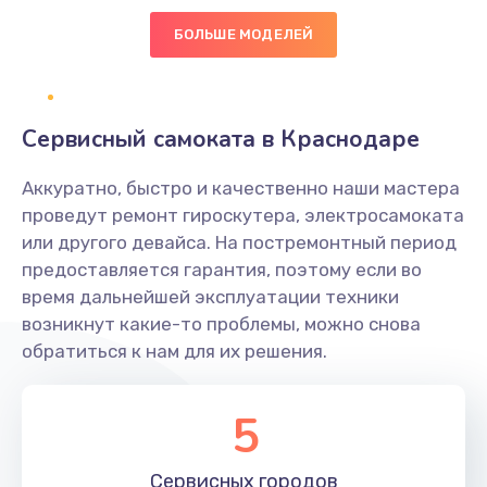
600 руб.
БОЛЬШЕ МОДЕЛЕЙ
Заказать
Замена клавиатуры
Сервисный самоката в Краснодаре
1190 руб.
Аккуратно, быстро и качественно наши мастера
Заказать
проведут ремонт гироскутера, электросамоката
или другого девайса. На постремонтный период
Замена тачпада
предоставляется гарантия, поэтому если во
1330 руб.
время дальнейшей эксплуатации техники
возникнут какие-то проблемы, можно снова
Заказать
обратиться к нам для их решения.
Замена контроллера питания
1490 руб.
5
Заказать
Сервисных
городов