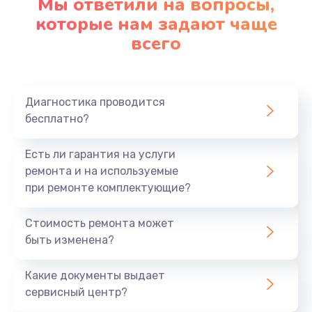
Мы ответили на вопросы,
которые нам задают чаще
Замена микрофона
всего
1050 руб.
Заказать
Диагностика проводится
Замена оперативной памяти
бесплатно?
890 руб.
Есть ли гарантия на услуги
Заказать
ремонта и на используемые
при ремонте комплектующие?
Замена системы охлаждения
1500 руб.
Стоимость ремонта может
быть изменена?
Заказать
Какие документы выдает
Замена термопасты
сервисный центр?
995 руб.