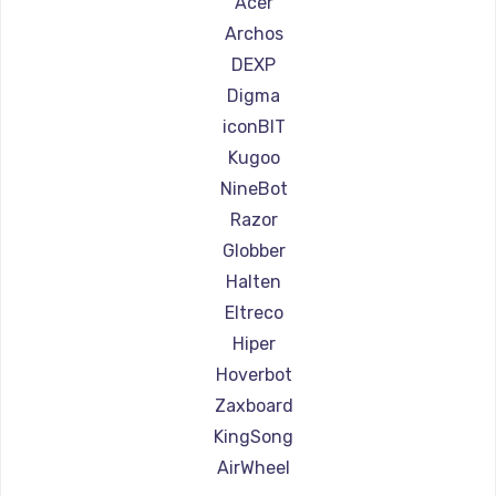
Acer
Ремонт самокатов Joyor
Archos
Ремонт самокатов Minimotors
DEXP
Ремонт самокатов Bork
Digma
Ремонт самокатов Segway
iconBIT
Ремонт самокатов KIRIN
Kugoo
NineBot
Razor
Globber
Halten
Eltreco
Hiper
Hoverbot
Zaxboard
KingSong
AirWheel