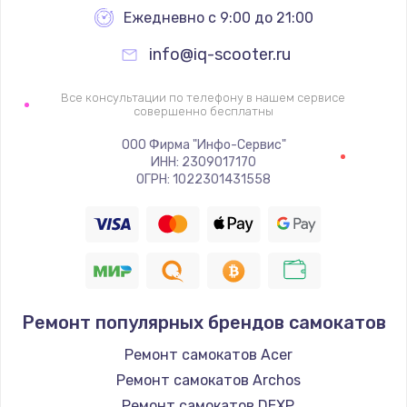
Ежедневно с 9:00 до 21:00
1060 руб.
info@iq-scooter.ru
Заказать
Все консультации по телефону в нашем сервисе
Замена шим-контроллера
совершенно бесплатны
3900 руб.
ООО Фирма "Инфо-Сервис"
Заказать
ИНН: 2309017170
ОГРН: 1022301431558
Замена HDMI
600 руб.
Заказать
Ремонт популярных брендов самокатов
Ремонт самокатов Acer
Ремонт самокатов Archos
Ремонт самокатов DEXP